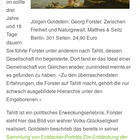
on
sollte
drei
Jahre
Jürgen Goldstein: Georg Forster. Zwischen
und 18
Freiheit und Naturgewalt. Matthes & Seitz
Tage
Berlin. 301 Seiten. 24,90 Euro
dauern.
Sie führte Forster unter anderem nach Tahiti, dessen
Gesellschaft ihn begeisterte. Dort fand er das Ideal einer
Gemeinschaft von Gleichen wieder, zumindest meinte er
es gefunden zu haben. »Zu den überraschendsten
Erfahrungen, die Forster auf Tahiti macht, gehört die nur
schwach ausgebildete Hierarchie unter den
Eingeborenen.«
Tahiti ist ein politisches Erweckungserlebnis, Forster
sieht hier das Bild von wahrer Volks-Glückseligkeit
realisiert. Goldstein beschrieb das bereits in seiner
Sammlung von Entdecker-Porträts
Die Entdeckung der