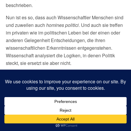
beschrieben.
Nun ist es so, dass auch Wissenschaftler Menschen sind
und zuweilen auch
homines politici
. Und auch sie treffen
im privaten wie im politischen Leben bei der einen oder
anderen Gelegenheit Entscheidungen, die ihren
wissenschaftlichen Erkenntnissen entgegenstehen.
Wissenschaft analysiert die Logiken, in denen Politik
steckt, sie ersetzt sie aber nicht.
Um seine Thesen zu stützen, bezieht sich der Autor auf
stark pessimistische Studien, die zudem noch in seinem
eigenen Institut erscheinen. Fortschritte, dem
Klimawandel und den sozialen Folgen zu begegnen,
werden nicht oder nur am Rande behandelt. Eine
fundierte Auseinandersetzung mit den Klimaleugner oder
auch mit eigenen medialen Fehler kommt dabei zu kurz.
Das Buch ist ein rhetorischer Kampf um die