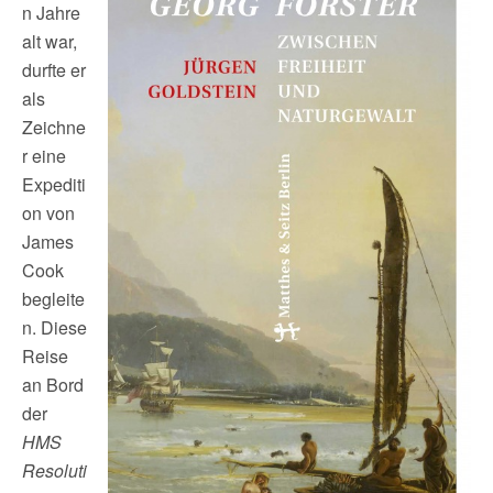
n Jahre
alt war,
durfte er
als
Zeichne
r eine
Expediti
on von
James
Cook
begleite
n. Diese
Reise
an Bord
der
HMS
Resoluti