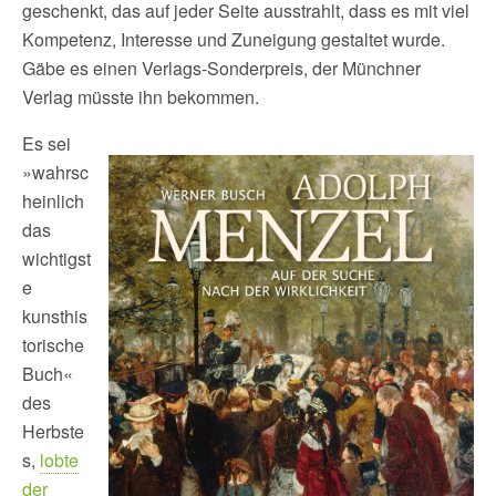
geschenkt, das auf jeder Seite ausstrahlt, dass es mit viel
Kompetenz, Interesse und Zuneigung gestaltet wurde.
Gäbe es einen Verlags-Sonderpreis, der Münchner
Verlag müsste ihn bekommen.
Es sei
»wahrsc
heinlich
das
wichtigst
e
kunsthis
torische
Buch«
des
Herbste
s,
lobte
der