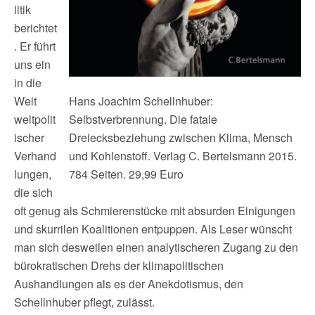
litik
berichtet
. Er führt
uns ein
in die
Welt
Hans Joachim Schellnhuber:
weltpolit
Selbstverbrennung. Die fatale
ischer
Dreiecksbeziehung zwischen Klima, Mensch
Verhand
und Kohlenstoff. Verlag C. Bertelsmann 2015.
lungen,
784 Seiten. 29,99 Euro
die sich
oft genug als Schmierenstücke mit absurden Einigungen
und skurrilen Koalitionen entpuppen. Als Leser wünscht
man sich desweilen einen analytischeren Zugang zu den
bürokratischen Drehs der klimapolitischen
Aushandlungen als es der Anekdotismus, den
Schellnhuber pflegt, zulässt.