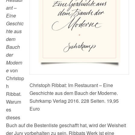
ant –
Eine
Geschic
hte aus
dem
Bauch
der
Modern
e
von
Christop
Christoph Ribbat: Im Restaurant – Eine
h
Geschichte aus dem Bauch der Moderne.
Ribbat.
Suhrkamp Verlag 2016. 228 Seiten. 19,95
Warum
Euro
es
dieses
Buch auf die Bestenliste geschafft hat, wird der Weisheit
der Jury vorbehalten zu sein. Ribbats Werk ist eine