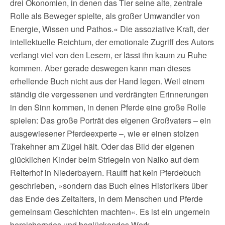
drei Ökonomien, in denen das Tier seine alte, zentrale
Rolle als Beweger spielte, als großer Umwandler von
Energie, Wissen und Pathos.« Die assoziative Kraft, der
intellektuelle Reichtum, der emotionale Zugriff des Autors
verlangt viel von den Lesern, er lässt ihn kaum zu Ruhe
kommen. Aber gerade deswegen kann man dieses
erhellende Buch nicht aus der Hand legen. Weil einem
ständig die vergessenen und verdrängten Erinnerungen
in den Sinn kommen, in denen Pferde eine große Rolle
spielen: Das große Porträt des eigenen Großvaters – ein
ausgewiesener Pferdeexperte –, wie er einen stolzen
Trakehner am Zügel hält. Oder das Bild der eigenen
glücklichen Kinder beim Striegeln von Naiko auf dem
Reiterhof in Niederbayern. Raulff hat kein Pferdebuch
geschrieben, »sondern das Buch eines Historikers über
das Ende des Zeitalters, in dem Menschen und Pferde
gemeinsam Geschichten machten«. Es ist ein ungemein
bereicherndes und beglückendes Werk.