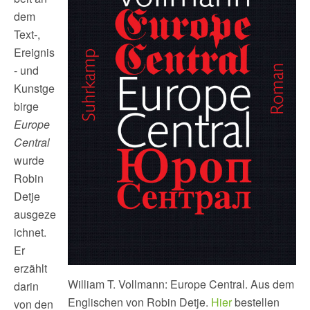
dem
Text-,
Ereignis
- und
Kunstge
birge
Europe
Central
wurde
Robin
Detje
ausgeze
ichnet.
Er
erzählt
William T. Vollmann: Europe Central. Aus dem
darin
Englischen von Robin Detje.
Hier
bestellen
von den