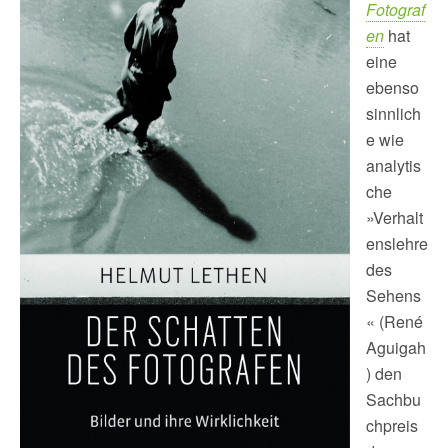
Fotograf
en
hat
eine
ebenso
sinnlich
e wie
analytis
che
»Verhalt
enslehre
des
Sehens
« (René
Aguigah
) den
Sachbu
chpreis