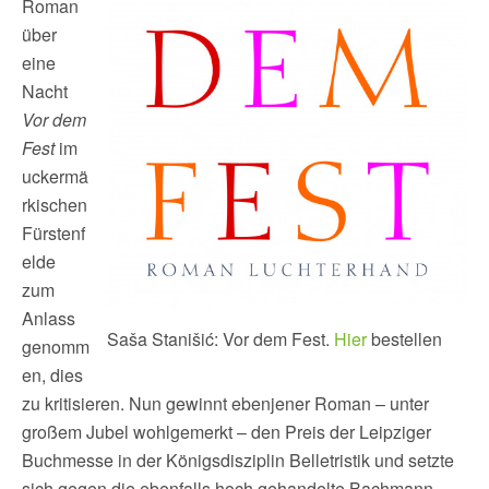
Roman
über
eine
Nacht
Vor dem
Fest
im
uckermä
rkischen
Fürstenf
elde
zum
Anlass
Saša Stanišić: Vor dem Fest.
Hier
bestellen
genomm
en, dies
zu kritisieren. Nun gewinnt ebenjener Roman – unter
großem Jubel wohlgemerkt – den Preis der Leipziger
Buchmesse in der Königsdisziplin Belletristik und setzte
sich gegen die ebenfalls hoch gehandelte Bachmann-