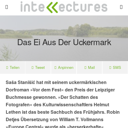
Das Ei Aus Der Uckermark
Teilen
Tweet
Anpinnen
Mail
SMS
Saša Stanišić
hat mit seinem uckermärkischen
Dorfroman »Vor dem Fest« den Preis der Leipziger
Buchmesse gewonnen. »Der Schatten des
Fotografen« des Kulturwissenschaftlers Helmut
Lethen ist das beste Sachbuch des Frühjahrs. Robin
Detjes Übersetzung von William T. Vollmanns
»Europe Central« wurde als »berserkerhafte«