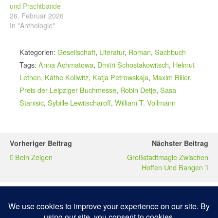
und Prachtbände
26. Februar 2026
In "Anthologie"
Kategorien:
Gesellschaft
,
Literatur
,
Roman
,
Sachbuch
Tags:
Anna Achmatowa
,
Dmitri Schostakowitsch
,
Helmut
Lethen
,
Käthe Kollwitz
,
Katja Petrowskaja
,
Maxim Biller
,
Preis der Leipziger Buchmesse
,
Robin Detje
,
Sasa
Stanisic
,
Sybille Lewitscharoff
,
William T. Vollmann
Vorheriger Beitrag
Nächster Beitrag
Bein Zeigen
Großstadtmagie Zwischen
Hoffen Und Bangen
Zum Seitenanfang