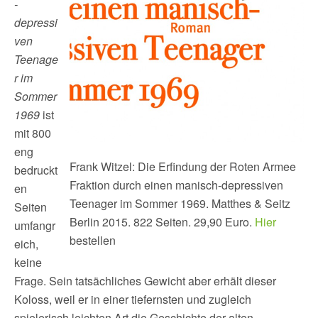
-
depressi
ven
Teenage
r im
Sommer
1969
ist
mit 800
eng
Frank Witzel: Die Erfindung der Roten Armee
bedruckt
Fraktion durch einen manisch-depressiven
en
Teenager im Sommer 1969. Matthes & Seitz
Seiten
Berlin 2015. 822 Seiten. 29,90 Euro.
Hier
umfangr
bestellen
eich,
keine
Frage. Sein tatsächliches Gewicht aber erhält dieser
Koloss, weil er in einer tiefernsten und zugleich
spielerisch leichten Art die Geschichte der alten