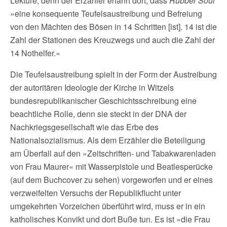
Lektüre, denn der Erzähler erfährt dort, dass
Rubber Soul
»eine konsequente Teufelsaustreibung und Befreiung
von den Mächten des Bösen in 14 Schritten [ist]. 14 ist die
Zahl der Stationen des Kreuzwegs und auch die Zahl der
14 Nothelfer.«
Die Teufelsaustreibung spielt in der Form der Austreibung
der autoritären Ideologie der Kirche in Witzels
bundesrepublikanischer Geschichtsschreibung eine
beachtliche Rolle, denn sie steckt in der DNA der
Nachkriegsgesellschaft wie das Erbe des
Nationalsozialismus. Als dem Erzähler die Beteiligung
am Überfall auf den »Zeitschriften- und Tabakwarenladen
von Frau Maurer« mit Wasserpistole und Beatlesperücke
(auf dem Buchcover zu sehen) vorgeworfen und er eines
verzweifelten Versuchs der Republikflucht unter
umgekehrten Vorzeichen überführt wird, muss er in ein
katholisches Konvikt und dort Buße tun. Es ist »die Frau