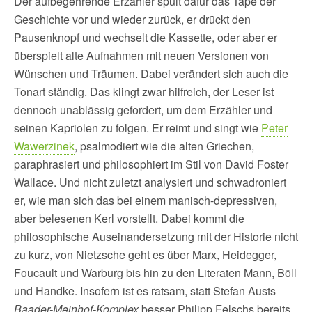
Der aufbegehrende Erzähler spult dafür das Tape der
Geschichte vor und wieder zurück, er drückt den
Pausenknopf und wechselt die Kassette, oder aber er
überspielt alte Aufnahmen mit neuen Versionen von
Wünschen und Träumen. Dabei verändert sich auch die
Tonart ständig. Das klingt zwar hilfreich, der Leser ist
dennoch unablässig gefordert, um dem Erzähler und
seinen Kapriolen zu folgen. Er reimt und singt wie
Peter
Wawerzinek
, psalmodiert wie die alten Griechen,
paraphrasiert und philosophiert im Stil von David Foster
Wallace. Und nicht zuletzt analysiert und schwadroniert
er, wie man sich das bei einem manisch-depressiven,
aber belesenen Kerl vorstellt. Dabei kommt die
philosophische Auseinandersetzung mit der Historie nicht
zu kurz, von Nietzsche geht es über Marx, Heidegger,
Foucault und Warburg bis hin zu den Literaten Mann, Böll
und Handke. Insofern ist es ratsam, statt Stefan Austs
Baader-Meinhof-Komplex
besser Philipp Felschs bereits