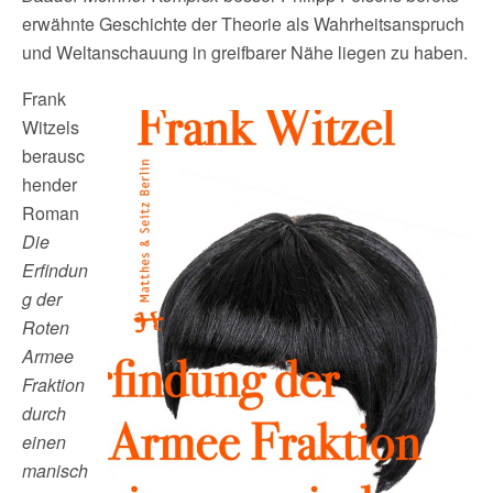
erwähnte Geschichte der Theorie als Wahrheitsanspruch
und Weltanschauung in greifbarer Nähe liegen zu haben.
Frank
Witzels
berausc
hender
Roman
Die
Erfindun
g der
Roten
Armee
Fraktion
durch
einen
manisch