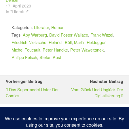
17. April 2020
In "Literatur"
Kategorien:
Literatur
,
Roman
Tags:
Aby Warburg
,
David Foster Wallace
,
Frank Witzel
,
Friedrich Nietzsche
,
Heinrich Böll
,
Martin Heidegger
,
Michel Foucault
,
Peter Handke
,
Peter Wawerzinek
,
Philipp Felsch
,
Stefan Aust
Vorheriger Beitrag
Nächster Beitrag
Das Supermodel Unter Den
Vom Glück Und Unglück Der
Comics
Digitalisierung
Zum Seitenanfang