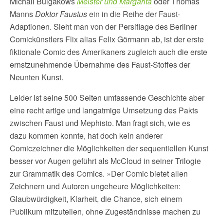
Michail Bulgakows
Meister und Margarita
oder Thomas
Manns
Doktor Faustus
ein in die Reihe der Faust-
Adaptionen. Sieht man von der Persiflage des Berliner
Comickünstlers Flix alias Felix Görmann ab, ist der erste
fiktionale Comic des Amerikaners zugleich auch die erste
ernstzunehmende Übernahme des Faust-Stoffes der
Neunten Kunst.
Leider ist seine 500 Seiten umfassende Geschichte aber
eine recht artige und langatmige Umsetzung des Pakts
zwischen Faust und Mephisto. Man fragt sich, wie es
dazu kommen konnte, hat doch kein anderer
Comiczeichner die Möglichkeiten der sequentiellen Kunst
besser vor Augen geführt als McCloud in seiner Trilogie
zur Grammatik des Comics. »Der Comic bietet allen
Zeichnern und Autoren ungeheure Möglichkeiten:
Glaubwürdigkeit, Klarheit, die Chance, sich einem
Publikum mitzuteilen, ohne Zugeständnisse machen zu