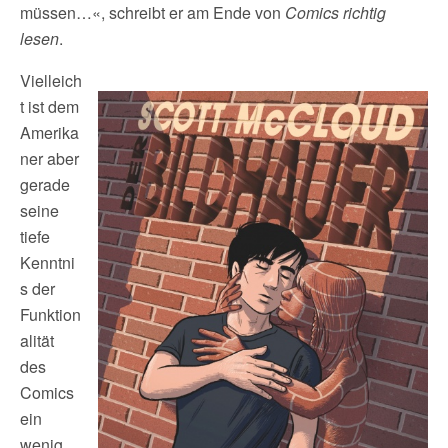
müssen…«, schreibt er am Ende von
Comics richtig
lesen
.
Vielleich
t ist dem
Amerika
ner aber
gerade
seine
tiefe
Kenntni
s der
Funktion
alität
des
Comics
ein
wenig