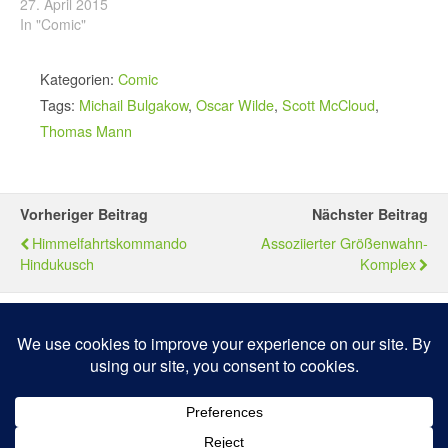
27. April 2015
In "Comic"
Kategorien:
Comic
Tags:
Michail Bulgakow
,
Oscar Wilde
,
Scott McCloud
,
Thomas Mann
Vorheriger Beitrag
Nächster Beitrag
Himmelfahrtskommando
Assoziierter Größenwahn-
Hindukusch
Komplex
Zum Seitenanfang
Mobil
Desktop