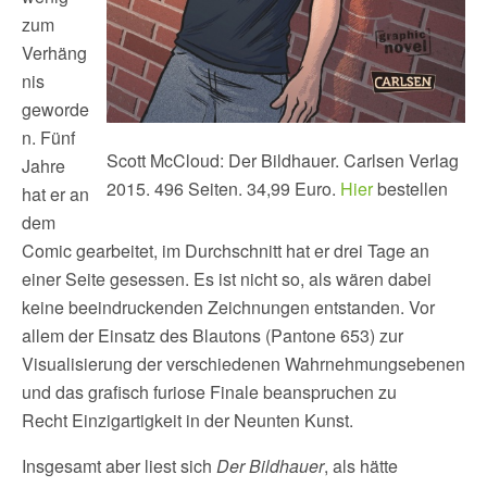
zum
Verhäng
nis
geworde
n. Fünf
Scott McCloud: Der Bildhauer. Carlsen Verlag
Jahre
2015. 496 Seiten. 34,99 Euro.
Hier
bestellen
hat er an
dem
Comic gearbeitet, im Durchschnitt hat er drei Tage an
einer Seite gesessen. Es ist nicht so, als wären dabei
keine beeindruckenden Zeichnungen entstanden. Vor
allem der Einsatz des Blautons (Pantone 653) zur
Visualisierung der verschiedenen Wahrnehmungsebenen
und das grafisch furiose Finale beanspruchen zu
Recht Einzigartigkeit in der Neunten Kunst.
Insgesamt aber liest sich
Der Bildhauer
, als hätte