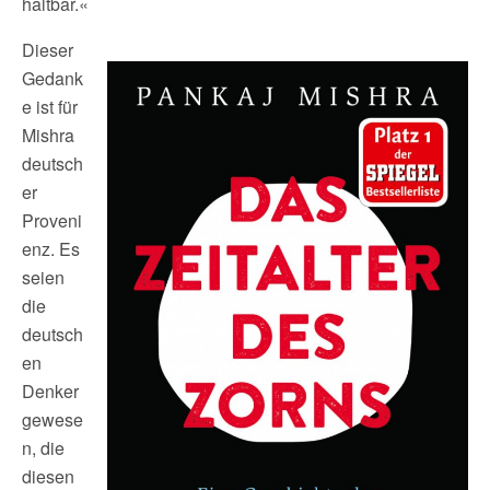
haltbar.«
Dieser
Gedank
e ist für
Mishra
deutsch
er
Proveni
enz. Es
seien
die
deutsch
en
Denker
gewese
n, die
diesen