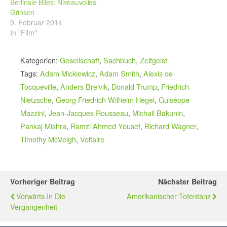
Berlinale Bites: Niveauvolles
Grinsen
9. Februar 2014
In "Film"
Kategorien:
Gesellschaft
,
Sachbuch
,
Zeitgeist
Tags:
Adam Mickiewicz
,
Adam Smith
,
Alexis de
Tocqueville
,
Anders Breivik
,
Donald Trump
,
Friedrich
Nietzsche
,
Georg Friedrich Wilhelm Hegel
,
Guiseppe
Mazzini
,
Jean-Jacques Rousseau
,
Michail Bakunin
,
Pankaj Mishra
,
Ramzi Ahmed Yousef
,
Richard Wagner
,
Timothy McVeigh
,
Voltaire
Vorheriger Beitrag
Nächster Beitrag
Vorwärts In Die
Amerikanischer Totentanz
Vergangenheit