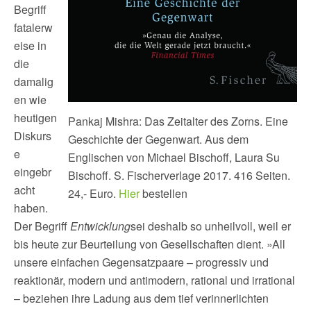
Begriff
fatalerw
eise in
die
damalig
en wie
heutigen
Pankaj Mishra: Das Zeitalter des Zorns. Eine
Diskurs
Geschichte der Gegenwart. Aus dem
e
Englischen von Michael Bischoff, Laura Su
eingebr
Bischoff. S. Fischerverlage 2017. 416 Seiten.
acht
24,- Euro.
Hier
bestellen
haben.
Der Begriff
Entwicklung
sei deshalb so unheilvoll, weil er
bis heute zur Beurteilung von Gesellschaften dient. »All
unsere einfachen Gegensatzpaare – progressiv und
reaktionär, modern und antimodern, rational und irrational
– beziehen ihre Ladung aus dem tief verinnerlichten