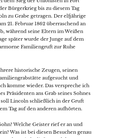
i dem Sieg der Unionisten in Fort
der Bürgerkrieg bis zu diesem Tag
oln zu Grabe getragen. Der elfjährige
am 21. Februar 1862 überraschend an
b, während seine Eltern im Weißen
age später wurde der Junge auf dem
armorne Familiengruft zur Ruhe
hrere historische Zeugen, seinen
Familiengrabstätte aufgesucht und
 ich komme wieder. Das verspreche ich
des Präsidenten ans Grab seines Sohnes
ll Lincoln schließlich in der Gruft
nem Tag auf den anderen aufhörten.
Sohn? Welche Geister rief er an und
ein? Was ist bei diesen Besuchen genau