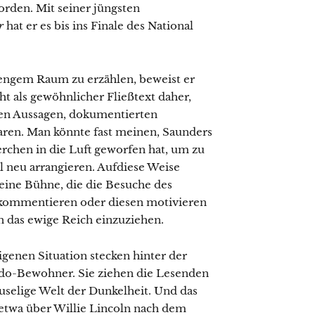
worden. Mit seiner jüngsten
er
hat er es bis ins Finale des National
engem Raum zu erzählen, beweist er
t als gewöhnlicher Fließtext daher,
ten Aussagen, dokumentierten
en. Man könnte fast meinen, Saunders
erchen in die Luft geworfen hat, um zu
l neu arrangieren. Aufdiese Weise
ine Bühne, die die Besuche des
 kommentieren oder diesen motivieren
n das ewige Reich einzuziehen.
igenen Situation stecken hinter der
do-Bewohner. Sie ziehen die Lesenden
gruselige Welt der Dunkelheit. Und das
s etwa über Willie Lincoln nach dem