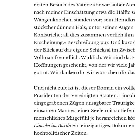
ersten Besuch des Vaters: »Er war außer Ate
nach meiner Einschätzung etwa die Hälfte s
Wangenknochen standen vor; sein Hemdkrag
stöckchendünnen Hals; unter seinen Augen 
Kohlstriche; all dies zusammen verlieh ihm 
Erscheinung.« Beschreibung pur. Und kurz
der Blick auf das eigene Schicksal im Zwisch
Vollman freundlich. Wirklich. Wir sind da. F
Hoffnungen geschenkt, von der wir viele Ja
guttut. Wir danken dir, wir wünschen dir d
Und nicht zuletzt ist dieser Roman ein vol
Präsidenten der Vereinigten Staaten. Lincol
eingegrabenen Zügen unsagbarer Traurigkei
einsamen Mannes, einer Seele mit so tiefem 
menschliches Mitgefühl je heranreichen kön
Lincoln im Bardo
ein einzigartiges Dokumen
hochpolitischer Zeiten.