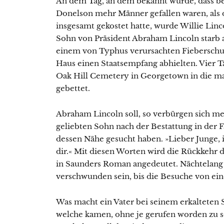
An dem Tag, an dem bekannt wurde, dass be
Donelson mehr Männer gefallen waren, als 
insgesamt gekostet hatte, wurde Willie Linc
Sohn von Präsident Abraham Lincoln starb 
einem von Typhus verursachten Fieberschu
Haus einen Staatsempfang abhielten. Vier T
Oak Hill Cemetery in Georgetown in die m
gebettet.
Abraham Lincoln soll, so verbürgen sich me
geliebten Sohn nach der Bestattung in der 
dessen Nähe gesucht haben. »Lieber Junge,
dir.« Mit diesen Worten wird die Rückkehr 
in Saunders Roman angedeutet. Nächtelang so
verschwunden sein, bis die Besuche von ei
Was macht ein Vater bei seinem erkalteten 
welche kamen, ohne je gerufen worden zu s