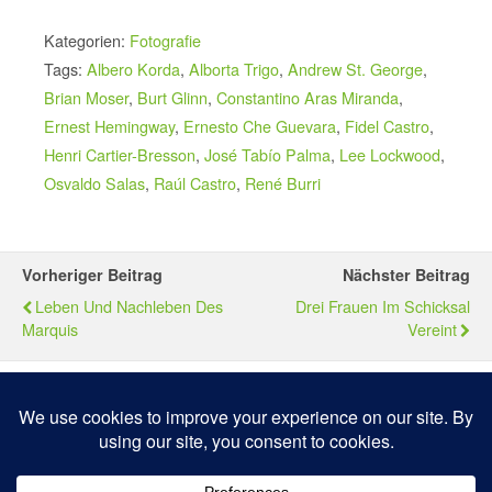
Kategorien:
Fotografie
Tags:
Albero Korda
,
Alborta Trigo
,
Andrew St. George
,
Brian Moser
,
Burt Glinn
,
Constantino Aras Miranda
,
Ernest Hemingway
,
Ernesto Che Guevara
,
Fidel Castro
,
Henri Cartier-Bresson
,
José Tabío Palma
,
Lee Lockwood
,
Osvaldo Salas
,
Raúl Castro
,
René Burri
Vorheriger Beitrag
Nächster Beitrag
Leben Und Nachleben Des
Drei Frauen Im Schicksal
Marquis
Vereint
Zum Seitenanfang
Mobil
Desktop