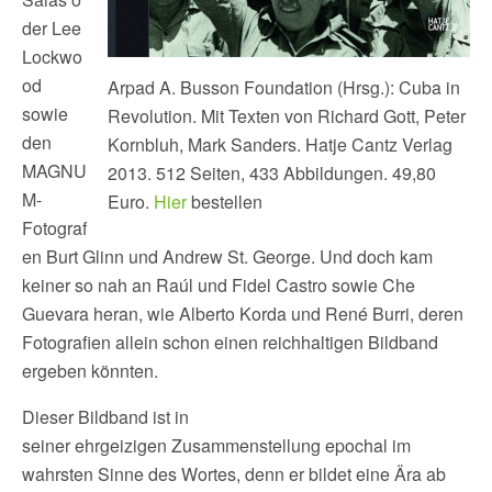
der Lee
Lockwo
od
Arpad A. Busson Foundation (Hrsg.): Cuba in
sowie
Revolution. Mit Texten von Richard Gott, Peter
den
Kornbluh, Mark Sanders. Hatje Cantz Verlag
MAGNU
2013. 512 Seiten, 433 Abbildungen. 49,80
M-
Euro.
Hier
bestellen
Fotograf
en Burt Glinn und Andrew St. George. Und doch kam
keiner so nah an Raúl und Fidel Castro sowie Che
Guevara heran, wie Alberto Korda und René Burri, deren
Fotografien allein schon einen reichhaltigen Bildband
ergeben könnten.
Dieser Bildband ist in
seiner ehrgeizigen Zusammenstellung epochal im
wahrsten Sinne des Wortes, denn er bildet eine Ära ab