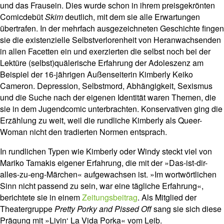
und das Frausein. Dies wurde schon in ihrem preisgekrönten
Comicdebüt
Skim
deutlich, mit dem sie alle Erwartungen
übertrafen. In der mehrfach ausgezeichneten Geschichte fingen
sie die existenzielle Selbstverlorenheit von Heranwachsenden
in allen Facetten ein und exerzierten die selbst noch bei der
Lektüre (selbst)quälerische Erfahrung der Adoleszenz am
Beispiel der 16-jährigen Außenseiterin Kimberly Keiko
Cameron. Depression, Selbstmord, Abhängigkeit, Sexismus
und die Suche nach der eigenen Identität waren Themen, die
sie in dem Jugendcomic unterbrachten. Konservativen ging die
Erzählung zu weit, weil die rundliche Kimberly als Queer-
Woman nicht den tradierten Normen entsprach.
In rundlichen Typen wie Kimberly oder Windy steckt viel von
Mariko Tamakis eigener Erfahrung, die mit der »Das-ist-dir-
alles-zu-eng-Märchen« aufgewachsen ist. »Im wortwörtlichen
Sinn nicht passend zu sein, war eine tägliche Erfahrung«,
berichtete sie in einem
Zeitungsbeitrag
. Als Mitglied der
Theatergruppe
Pretty Porky and Pissed Off
sang sie sich diese
Prägung mit »Livin‘ La Vida Porka« vom Leib.