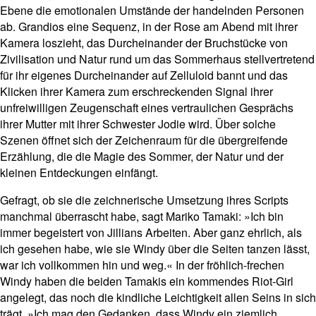
Ebene die emotionalen Umstände der handelnden Personen
ab. Grandios eine Sequenz, in der Rose am Abend mit ihrer
Kamera loszieht, das Durcheinander der Bruchstücke von
Zivilisation und Natur rund um das Sommerhaus stellvertretend
für ihr eigenes Durcheinander auf Zelluloid bannt und das
Klicken ihrer Kamera zum erschreckenden Signal ihrer
unfreiwilligen Zeugenschaft eines vertraulichen Gesprächs
ihrer Mutter mit ihrer Schwester Jodie wird. Über solche
Szenen öffnet sich der Zeichenraum für die übergreifende
Erzählung, die die Magie des Sommer, der Natur und der
kleinen Entdeckungen einfängt.
Gefragt, ob sie die zeichnerische Umsetzung ihres Scripts
manchmal überrascht habe, sagt Mariko Tamaki: »Ich bin
immer begeistert von Jillians Arbeiten. Aber ganz ehrlich, als
ich gesehen habe, wie sie Windy über die Seiten tanzen lässt,
war ich vollkommen hin und weg.« In der fröhlich-frechen
Windy haben die beiden Tamakis ein kommendes Riot-Girl
angelegt, das noch die kindliche Leichtigkeit allen Seins in sich
trägt. »Ich mag den Gedanken, dass Windy ein ziemlich