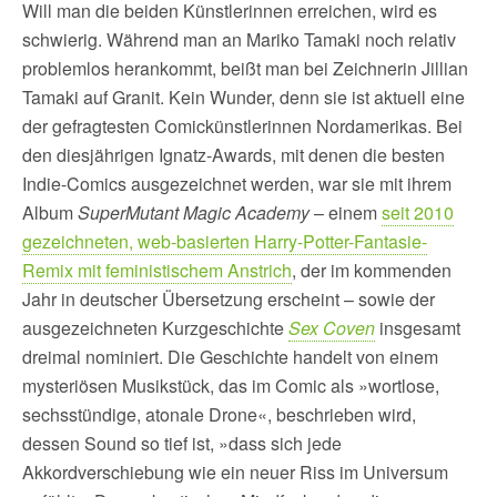
Will man die beiden Künstlerinnen erreichen, wird es
schwierig. Während man an Mariko Tamaki noch relativ
problemlos herankommt, beißt man bei Zeichnerin Jillian
Tamaki auf Granit. Kein Wunder, denn sie ist aktuell eine
der gefragtesten Comickünstlerinnen Nordamerikas. Bei
den diesjährigen Ignatz-Awards, mit denen die besten
Indie-Comics ausgezeichnet werden, war sie mit ihrem
Album
SuperMutant Magic Academy
– einem
seit 2010
gezeichneten, web-basierten Harry-Potter-Fantasie-
Remix mit feministischem Anstrich
, der im kommenden
Jahr in deutscher Übersetzung erscheint – sowie der
ausgezeichneten Kurzgeschichte
Sex Coven
insgesamt
dreimal nominiert. Die Geschichte handelt von einem
mysteriösen Musikstück, das im Comic als »wortlose,
sechsstündige, atonale Drone«, beschrieben wird,
dessen Sound so tief ist, »dass sich jede
Akkordverschiebung wie ein neuer Riss im Universum