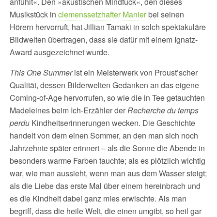
anfühlt«. Den »akustischen Mindfuck«, den dieses
Musikstück in
clemenssetzhafter Manier
bei seinen
Hörern hervorruft, hat Jillian Tamaki in solch spektakuläre
Bildwelten übertragen, dass sie dafür mit einem Ignatz-
Award ausgezeichnet wurde.
This One Summer
ist ein Meisterwerk von Proust’scher
Qualität, dessen Bilderwelten Gedanken an das eigene
Coming-of-Age hervorrufen, so wie die in Tee getauchten
Madeleines beim Ich-Erzähler der
Recherche du temps
perdu
Kindheitserinnerungen wecken. Die Geschichte
handelt von dem einen Sommer, an den man sich noch
Jahrzehnte später erinnert – als die Sonne die Abende in
besonders warme Farben tauchte; als es plötzlich wichtig
war, wie man aussieht, wenn man aus dem Wasser steigt;
als die Liebe das erste Mal über einem hereinbrach und
es die Kindheit dabei ganz mies erwischte. Als man
begriff, dass die heile Welt, die einen umgibt, so heil gar