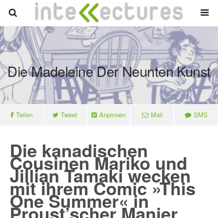
Die Madeleine Der Neunten Kunst
Teilen
Tweet
Anpinnen
Mail
SMS
Die kanadischen
Cousinen Mariko und
Jillian Tamaki wecken
mit ihrem Comic »This
One Summer« in
Proust’scher Manier