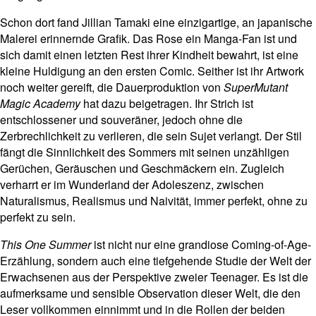
Schon dort fand Jillian Tamaki eine einzigartige, an japanische
Malerei erinnernde Grafik. Das Rose ein Manga-Fan ist und
sich damit einen letzten Rest ihrer Kindheit bewahrt, ist eine
kleine Huldigung an den ersten Comic. Seither ist ihr Artwork
noch weiter gereift, die Dauerproduktion von
SuperMutant
Magic Academy
hat dazu beigetragen. Ihr Strich ist
entschlossener und souveräner, jedoch ohne die
Zerbrechlichkeit zu verlieren, die sein Sujet verlangt. Der Stil
fängt die Sinnlichkeit des Sommers mit seinen unzähligen
Gerüchen, Geräuschen und Geschmäckern ein. Zugleich
verharrt er im Wunderland der Adoleszenz, zwischen
Naturalismus, Realismus und Naivität, immer perfekt, ohne zu
perfekt zu sein.
This One Summer
ist nicht nur eine grandiose Coming-of-Age-
Erzählung, sondern auch eine tiefgehende Studie der Welt der
Erwachsenen aus der Perspektive zweier Teenager. Es ist die
aufmerksame und sensible Observation dieser Welt, die den
Leser vollkommen einnimmt und in die Rollen der beiden