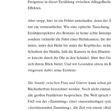
Ereignisse in dieser Erzählung zwischen Alltagsfluc
Effekten.
Aber stopp, hier ist ein Fehler unterlaufen, denn der 
nur ein vermeintlicher. Wie eine optische Täuschung, 
Erzählperspektive des Romans ist keine echte Innenp
sondern vielmehr die Fahrt einer Helmkamera, die i
unten, unter den Helm bis unter die Kopfdecke, richte
Schultern der Heldin, hält die Kamera in den Händen u
er kriecht durch ihr Ohr in den Schädel, filmt ihre 
sich ihrem Blick bietet. Und wir Lesenden sitzen im 
vergessen dabei seine Existenz.
Die Stunde zwischen Frau und Gitarre
kann schon jetz
Bücherherbsts bezeichnet werden. Noch nicht einma
alle großen Feuilletons besprochen. Die Welt sprach
FAZ von der »Zumutung« einer »tausendseitigen synä
»faszinierenden Zumutung«, die Zeit von einem »Kul