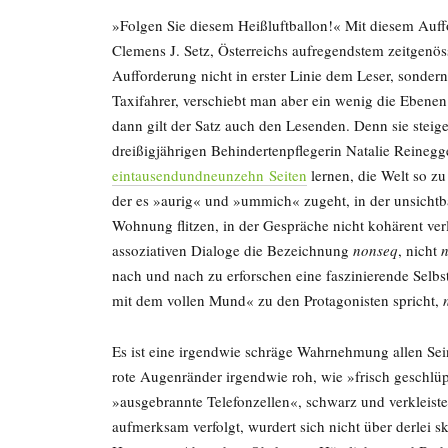
»Folgen Sie diesem Heißluftballon!« Mit diesem Auf
Clemens J. Setz, Österreichs aufregendstem zeitgenössi
Aufforderung nicht in erster Linie dem Leser, sondern
Taxifahrer, verschiebt man aber ein wenig die Ebenen
dann gilt der Satz auch den Lesenden. Denn sie steig
dreißigjährigen Behindertenpflegerin Natalie Reineg
eintausendundneunzehn Seiten
lernen, die Welt so zu 
der es »aurig« und »ummich« zugeht, in der unsichtba
Wohnung flitzen, in der Gespräche nicht kohärent verl
assoziativen Dialoge die Bezeichnung
nonseq
, nicht
nach und nach zu erforschen eine faszinierende Selbst
mit dem vollen Mund« zu den Protagonisten spricht,
Es ist eine irgendwie schräge Wahrnehmung allen Sei
rote Augenränder irgendwie roh, wie »frisch geschlü
»ausgebrannte Telefonzellen«, schwarz und verkleister
aufmerksam verfolgt, wurdert sich nicht über derlei s