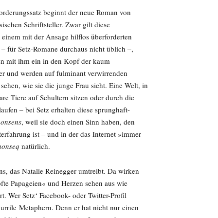
forderungssatz beginnt der neue Roman von
schen Schriftsteller. Zwar gilt diese
 einem mit der Ansage hilflos überforderten
 – für Setz-Romane durchaus nicht üblich –,
en mit ihm ein in den Kopf der kaum
ger und werden auf fulminant verwirrenden
sehen, wie sie die junge Frau sieht. Eine Welt, in
re Tiere auf Schultern sitzen oder durch die
aufen – bei Setz erhalten diese sprunghaft-
nonsens
, weil sie doch einen Sinn haben, den
erfahrung ist – und in der das Internet »immer
nonseq
natürlich.
ns, das Natalie Reinegger umtreibt. Da wirken
pfte Papageien« und Herzen sehen aus wie
t. Wer Setz‘ Facebook- oder Twitter-Profil
kurrile Metaphern. Denn er hat nicht nur einen