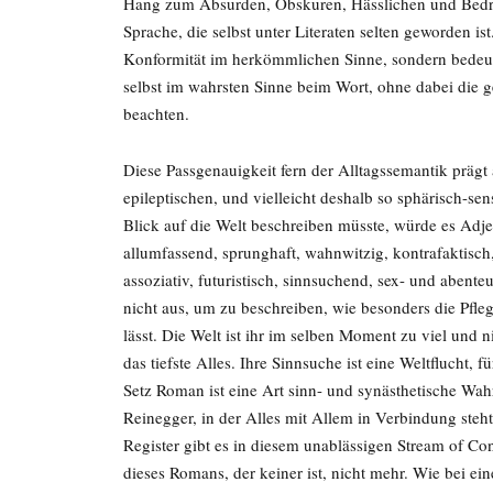
Hang zum Absurden, Obskuren, Hässlichen und Bedro
Sprache, die selbst unter Literaten selten geworden ist
Konformität im herkömmlichen Sinne, sondern bedeu
selbst im wahrsten Sinne beim Wort, ohne dabei die
beachten.
Diese Passgenauigkeit fern der Alltagssemantik präg
epileptischen, und vielleicht deshalb so sphärisch-s
Blick auf die Welt beschreiben müsste, würde es Adje
allumfassend, sprunghaft, wahnwitzig, kontrafaktisch,
assoziativ, futuristisch, sinnsuchend, sex- und abenteu
nicht aus, um zu beschreiben, wie besonders die Pfle
lässt. Die Welt ist ihr im selben Moment zu viel und 
das tiefste Alles. Ihre Sinnsuche ist eine Weltflucht, f
Setz Roman ist eine Art sinn- und synästhetische Wah
Reinegger, in der Alles mit Allem in Verbindung steh
Register gibt es in diesem unablässigen Stream of C
dieses Romans, der keiner ist, nicht mehr. Wie bei ei