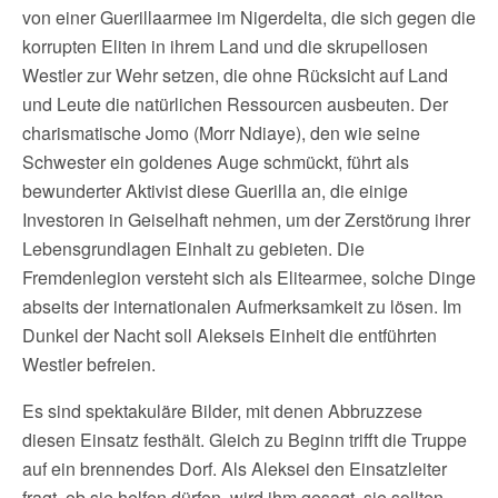
von einer Guerillaarmee im Nigerdelta, die sich gegen die
korrupten Eliten in ihrem Land und die skrupellosen
Westler zur Wehr setzen, die ohne Rücksicht auf Land
und Leute die natürlichen Ressourcen ausbeuten. Der
charismatische Jomo (Morr Ndiaye), den wie seine
Schwester ein goldenes Auge schmückt, führt als
bewunderter Aktivist diese Guerilla an, die einige
Investoren in Geiselhaft nehmen, um der Zerstörung ihrer
Lebensgrundlagen Einhalt zu gebieten. Die
Fremdenlegion versteht sich als Elitearmee, solche Dinge
abseits der internationalen Aufmerksamkeit zu lösen. Im
Dunkel der Nacht soll Alekseis Einheit die entführten
Westler befreien.
Es sind spektakuläre Bilder, mit denen Abbruzzese
diesen Einsatz festhält. Gleich zu Beginn trifft die Truppe
auf ein brennendes Dorf. Als Aleksei den Einsatzleiter
fragt, ob sie helfen dürfen, wird ihm gesagt, sie sollten