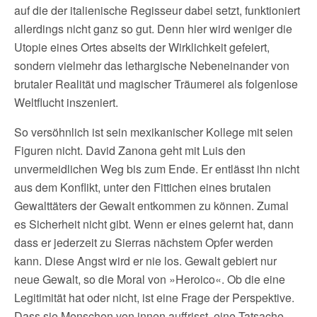
auf die der italienische Regisseur dabei setzt, funktioniert
allerdings nicht ganz so gut. Denn hier wird weniger die
Utopie eines Ortes abseits der Wirklichkeit gefeiert,
sondern vielmehr das lethargische Nebeneinander von
brutaler Realität und magischer Träumerei als folgenlose
Weltflucht inszeniert.
So versöhnlich ist sein mexikanischer Kollege mit seien
Figuren nicht. David Zanona geht mit Luis den
unvermeidlichen Weg bis zum Ende. Er entlässt ihn nicht
aus dem Konflikt, unter den Fittichen eines brutalen
Gewalttäters der Gewalt entkommen zu können. Zumal
es Sicherheit nicht gibt. Wenn er eines gelernt hat, dann
dass er jederzeit zu Sierras nächstem Opfer werden
kann. Diese Angst wird er nie los. Gewalt gebiert nur
neue Gewalt, so die Moral von »Heroico«. Ob die eine
Legitimität hat oder nicht, ist eine Frage der Perspektive.
Dass sie Menschen von innen auffrisst, eine Tatsache.