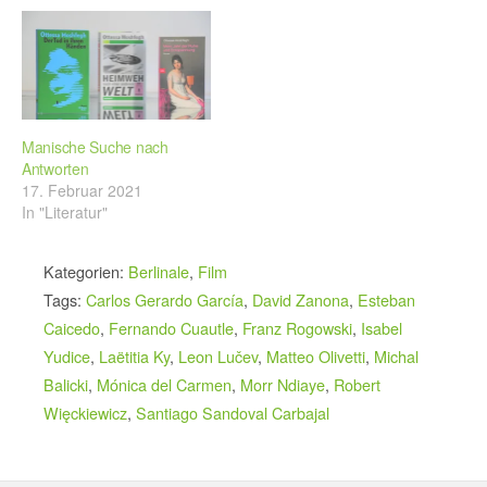
Manische Suche nach
Antworten
17. Februar 2021
In "Literatur"
Kategorien:
Berlinale
,
Film
Tags:
Carlos Gerardo García
,
David Zanona
,
Esteban
Caicedo
,
Fernando Cuautle
,
Franz Rogowski
,
Isabel
Yudice
,
Laëtitia Ky
,
Leon Lučev
,
Matteo Olivetti
,
Michal
Balicki
,
Mónica del Carmen
,
Morr Ndiaye
,
Robert
Więckiewicz
,
Santiago Sandoval Carbajal