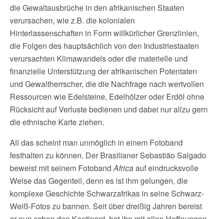
die Gewaltausbrüche in den afrikanischen Staaten
verursachen, wie z.B. die kolonialen
Hinterlassenschaften in Form willkürlicher Grenzlinien,
die Folgen des hauptsächlich von den Industriestaaten
verursachten Klimawandels oder die materielle und
finanzielle Unterstützung der afrikanischen Potentaten
und Gewaltherrscher, die die Nachfrage nach wertvollen
Ressourcen wie Edelsteine, Edelhölzer oder Erdöl ohne
Rücksicht auf Verluste bedienen und dabei nur allzu gern
die ethnische Karte ziehen.
All das scheint man unmöglich in einem Fotoband
festhalten zu können. Der Brasilianer Sebastião Salgado
beweist mit seinem Fotoband
Africa
auf eindrucksvolle
Weise das Gegenteil, denn es ist ihm gelungen, die
komplexe Geschichte Schwarzafrikas in seine Schwarz-
Weiß-Fotos zu bannen. Seit über dreißig Jahren bereist
er nun schon den Kontinent, hat ihn mit allen Hoffnungen