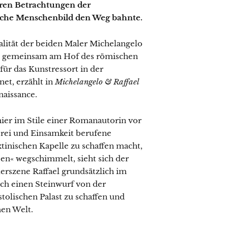
hren Betrachtungen der
ische Menschenbild den Weg bahnte.
valität der beiden Maler Michelangelo
rts gemeinsam am Hof des römischen
 für das Kunstressort in der
et, erzählt in
Michelangelo & Raffael
naissance.
 hier im Stile einer Romanautorin vor
erei und Einsamkeit berufene
xtinischen Kapelle zu schaffen macht,
ben« wegschimmelt, sieht sich der
rszene Raffael grundsätzlich im
ich einen Steinwurf von der
tolischen Palast zu schaffen und
hen Welt.