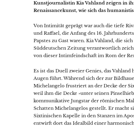
Kunstjournalistin Kia Vahland zeigen in i
Renaissancekunst, wie sich das humanist
Von Intimität geprägt war auch die tiefe Ri
und Raffael, die Anfang des 16. Jahrhunde
Papstes zu Gast waren. Kia Vahland, die sich
Süddeutschen Zeitung verantwortlich zeichn
von dieser Intimfeindschaft im Rom der Re
Es ist das Duell zweier Genies, das Vahland
Augen führt. Während sich der zur Bildhau
Michelangelo frustriert an der Decke der Si
weil ihm die Decke »unter seinen Pinselhie
kommunikative Jungstar der römischen Male
Schatten Michelangelos gestellt. Er macht s
Sixtinischen Kapelle in den Stanzen im Apos
entwirft dort das Idealbild einer harmonisc