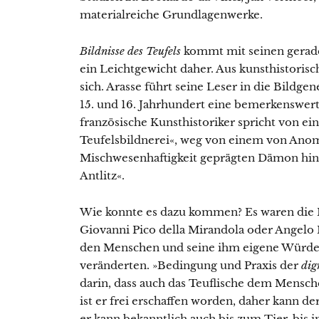
materialreiche Grundlagenwerke.
Bildnisse des Teufels
kommt mit seinen gerade
ein Leichtgewicht daher. Aus kunsthistorisc
sich. Arasse führt seine Leser in die Bildge
15. und 16. Jahrhundert eine bemerkenswert
französische Kunsthistoriker spricht von e
Teufelsbildnerei«, weg von einem von Ano
Mischwesenhaftigkeit geprägten Dämon hin
Antlitz«.
Wie konnte es dazu kommen? Es waren die
Giovanni Pico della Mirandola oder Angelo P
den Menschen und seine ihm eigene Würde
veränderten. »Bedingung und Praxis der
dig
darin, dass auch das Teuflische dem Mensche
ist er frei erschaffen worden, daher kann de
er kann bekanntlich auch bis zum Tier, bis i