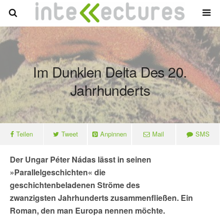
Im Dunklen Delta Des 20.
Jahrhunderts
Teilen
Tweet
Anpinnen
Mail
SMS
Der Ungar Péter Nádas lässt in seinen
»Parallelgeschichten« die
geschichtenbeladenen Ströme des
zwanzigsten Jahrhunderts zusammenfließen. Ein
Roman, den man Europa nennen möchte.