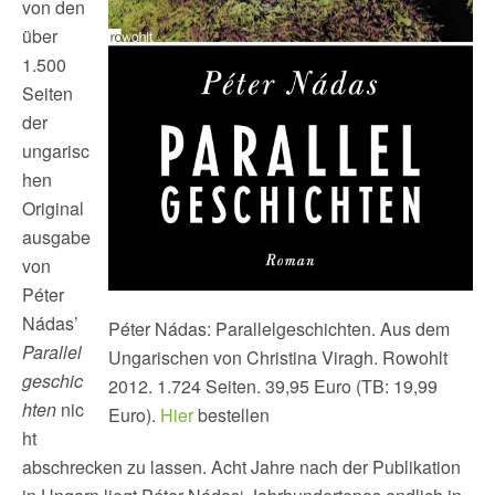
von den
über
1.500
Seiten
der
ungarisc
hen
Original
ausgabe
von
Péter
Nádas’
Péter Nádas: Parallelgeschichten. Aus dem
Parallel
Ungarischen von Christina Viragh. Rowohlt
geschic
2012. 1.724 Seiten. 39,95 Euro (TB: 19,99
hten
nic
Euro).
Hier
bestellen
ht
abschrecken zu lassen. Acht Jahre nach der Publikation