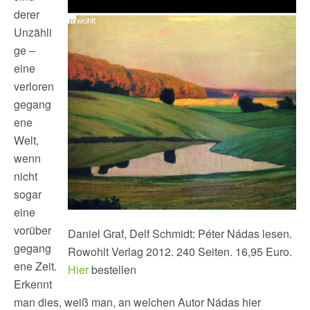
derer
Unzähli
ge –
eine
verloren
gegang
ene
Welt,
wenn
nicht
sogar
eine
vorüber
Daniel Graf, Delf Schmidt: Péter Nádas lesen.
gegang
Rowohlt Verlag 2012. 240 Seiten. 16,95 Euro.
ene Zeit.
Hier
bestellen
Erkennt
man dies, weiß man, an welchen Autor Nádas hier