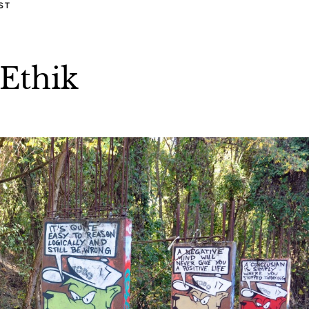
ST
 Ethik