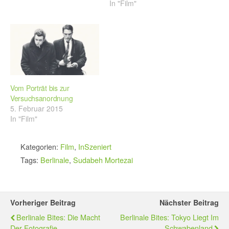
In "Film"
Vom Porträt bis zur
Versuchsanordnung
5. Februar 2015
In "Film"
Kategorien:
Film
,
InSzeniert
Tags:
Berlinale
,
Sudabeh Mortezai
Vorheriger Beitrag
Nächster Beitrag
Berlinale Bites: Die Macht
Berlinale Bites: Tokyo Liegt Im
Der Fotografie
Schwabenland