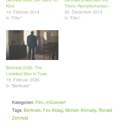
Kind
Triers »Nymphomaniac«
14. Februar 2014
20. Dezember 2013
In "Film"
In "Film"
Berlinale 2026: The
Loneliest Man In Town
19. Februar 2026
In "Berlinale"
Kategorien:
Film
,
InSzeniert
Tags:
Berlinale
,
Feo Aldag
,
Mohsin Ahmady
,
Ronald
Zehrfeld