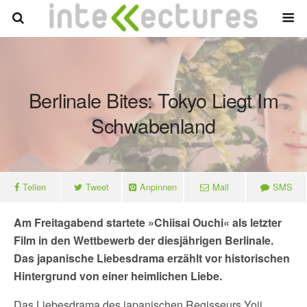
Berlinale Bites: Tokyo Liegt Im
Schwabenland
Teilen
Tweet
Anpinnen
Mail
SMS
Am Freitagabend startete »Chiisai Ouchi« als letzter
Film in den Wettbewerb der diesjährigen Berlinale.
Das japanische Liebesdrama erzählt vor historischen
Hintergrund von einer heimlichen Liebe.
Das Liebesdrama des japanischen Regisseurs Yoji