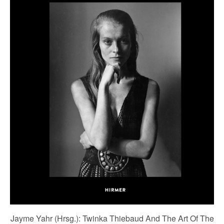
Jayme Yahr (Hrsg.): Twinka Thiebaud And The Art Of The