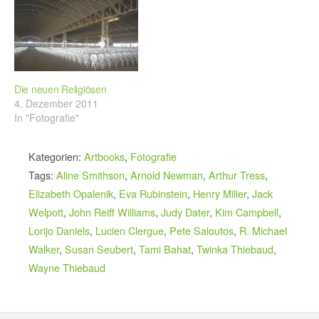
Die neuen Religiösen
4. Dezember 2011
In "Fotografie"
Kategorien:
Artbooks
,
Fotografie
Tags:
Aline Smithson
,
Arnold Newman
,
Arthur Tress
,
Elizabeth Opalenik
,
Eva Rubinstein
,
Henry Miller
,
Jack
Welpott
,
John Reiff Williams
,
Judy Dater
,
Kim Campbell
,
Lorijo Daniels
,
Lucien Clergue
,
Pete Saloutos
,
R. Michael
Walker
,
Susan Seubert
,
Tami Bahat
,
Twinka Thiebaud
,
Wayne Thiebaud