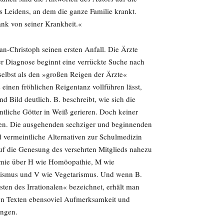
 Leidens, an dem die ganze Familie krankt.
ank von seiner Krankheit.«
an-Christoph seinen ersten Anfall. Die Ärzte
ser Diagnose beginnt eine verrückte Suche nach
selbst als den »großen Reigen der Ärzte«
 einen fröhlichen Reigentanz vollführen lässt,
 Bild deutlich. B. beschreibt, wie sich die
ntliche Götter in Weiß gerieren. Doch keiner
nen. Die ausgehenden sechziger und beginnenden
d vermeintliche Alternativen zur Schulmedizin
auf die Genesung des versehrten Mitglieds nahezu
emie über H wie Homöopathie, M wie
itismus und V wie Vegetarismus. Und wenn B.
sten des Irrationalen« bezeichnet, erhält man
inen Texten ebensoviel Aufmerksamkeit und
ungen.