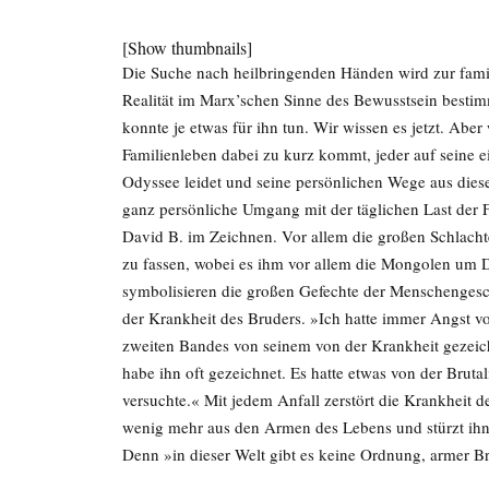
[Show thumbnails]
Die Suche nach heilbringenden Händen wird zur fami
Realität im Marx’schen Sinne des Bewusstsein best
konnte je etwas für ihn tun. Wir wissen es jetzt. Ab
Familienleben dabei zu kurz kommt, jeder auf seine ei
Odyssee leidet und seine persönlichen Wege aus diese
ganz persönliche Umgang mit der täglichen Last der Fa
David B. im Zeichnen. Vor allem die großen Schlachte
zu fassen, wobei es ihm vor allem die Mongolen um 
symbolisieren die großen Gefechte der Menschengeschl
der Krankheit des Bruders. »Ich hatte immer Angst v
zweiten Bandes von seinem von der Krankheit gezeich
habe ihn oft gezeichnet. Es hatte etwas von der Brutali
versuchte.« Mit jedem Anfall zerstört die Krankheit de
wenig mehr aus den Armen des Lebens und stürzt ihn
Denn »in dieser Welt gibt es keine Ordnung, armer Br