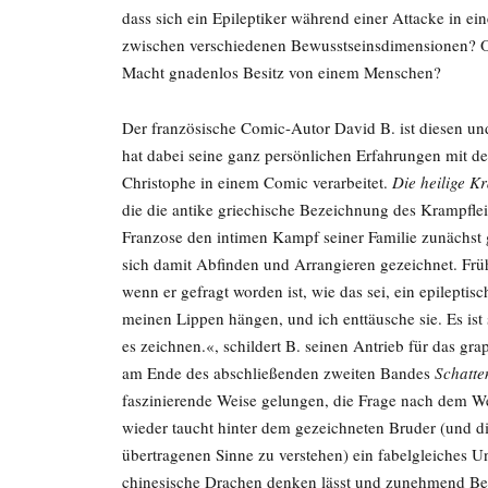
dass sich ein Epileptiker während einer Attacke in e
zwischen verschiedenen Bewusstseinsdimensionen? Ode
Macht gnadenlos Besitz von einem Menschen?
Der französische Comic-Autor David B. ist diesen u
hat dabei seine ganz persönlichen Erfahrungen mit der
Christophe in einem Comic verarbeitet.
Die heilige K
die die antike griechische Bezeichnung des Krampflei
Franzose den intimen Kampf seiner Familie zunächst 
sich damit Abfinden und Arrangieren gezeichnet. Früh
wenn er gefragt worden ist, wie das sei, ein epilepti
meinen Lippen hängen, und ich enttäusche sie. Es ist
es zeichnen.«, schildert B. seinen Antrieb für das gr
am Ende des abschließenden zweiten Bandes
Schatte
faszinierende Weise gelungen, die Frage nach dem W
wieder taucht hinter dem gezeichneten Bruder (und di
übertragenen Sinne zu verstehen) ein fabelgleiches 
chinesische Drachen denken lässt und zunehmend Bes