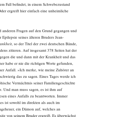
inem Fall befindet, in einem Schwebezustand
r ergreift hier einfach eine unheimliche
nd anderen Fragen auf den Grund gegangen und
 Epilepsie seines älteren Bruders Jean-
rankheit
, so der Titel der zwei deutschen Bände,
dens zitieren. Auf insgesamt 378 Seiten hat der
gegen die und dann mit der Krankheit und das
er habe er nie die richtigen Worte gefunden,
scher Anfall. »Ich merke, wie meine Zuhörer an
 schwierig das zu sagen. Eines Tages werde ich
aphische Vermächtnis seiner Familiengeschichte
n
. Und man muss sagen, es ist ihm auf
esen eines Anfalls zu beantworten. Immer
es ist sowohl im direkten als auch im
Ungeheuer, ein Dämon auf, welches an
itz von seinem Bruder ergreift. Es überwächst