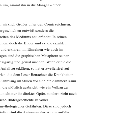
ihn um, nimmt ihn in die Mangel – einer
ein wirklich Großer unter den Comiczeichnern,
dergeschichten entwirft sondern die
iten des Mediums neu erfindet. In seinen
nen, doch die Bilder sind es, die erzählen,
 und erklären, im Einzelnen wie auch im
gen sind die graphischen Metaphern seiner
inzigartig und genial machen. Wenn er nie die
nfall zu erklären, so hat er zweifelsfrei auf
fen, die dem Leser-Betrachter die Krankheit in
e jahrelang im Stillen vor sich hin dämmern kann
, die plötzlich ausbricht, wie ein Vulkan zu
t nicht nur ihr direktes Opfer, sondern zieht auch
che Bildergeschichte ist voller
 mythologischer Gefährten. Diese sind jedoch
alten sind die Antworten des Autors auf die