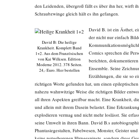
den Leidenden, übergroß fällt es über ihn her, wirft 
Schraubzwinge gleich hält es ihn gefangen.
David B. ist ein Ästhet, 
der nicht nur einfach Bil
David B: Die heilige
Kommunikationsmöglichke
Krankheit. Komplett Band
Comics sprechen die Perso
1+2. Aus dem Französischen
von Kai Wilksen. Edition
berichten, dokumentieren
Moderne 2012. 378 Seiten.
Ensemble. Seine Zeichnun
24,- Euro.
Hier
bestellen
Erzählungen, die sie so e
richtigen Worte gefunden hat, um einen epileptischen A
nahezu wahnwitzige Weise die richtigen Bilder entwor
all ihren Aspekten greifbar macht. Eine Krankheit, di
und allein mit ihrem Dasein belastet. Eine Erkrankung
explodieren vermag und nicht mehr loslässt. Sie erfass
seine Umwelt in ihren Bann. David B.s autobiographis
Phantasiegestalten, Fabelwesen, Monster, Geister und
keine notgeborenen Hirngespinste, sondern diese Gest