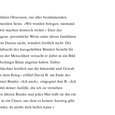
liären Obsession, zur alles bestimmenden
immenden Seins. »Wir wurden belogen, niemand
er wir machen dennoch weiter.« Dass das
gene, persönliche Weise unter dieser familiären
m Dasein sucht, wundert letztlich nicht. Der
llsucht des hassgeliebten Bruders besteht für
n der Menschheit versucht er dabei in ein Bild
Dschingis Khan angetan haben. Dabei
echter letztlich nur die Intensität und Gewalt
or dem Krieg« erfährt David B. am Ende des
net Bruder. »Ich auch«, entgegnet ihm B. »Ich
tät deiner Anfälle, die ich zu verstehen
n älteren Bruder und jedes Mal reißt sie ihn ein
 in ein Chaos, aus dem es keinen Ausweg gibt.
uder, da nichts dich heilen kann.«