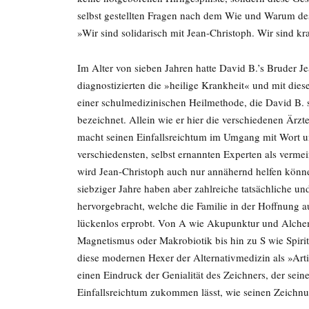
selbst gestellten Fragen nach dem Wie und Warum des
»Wir sind solidarisch mit Jean-Christoph. Wir sind kr
Im Alter von sieben Jahren hatte David B.’s Bruder Je
diagnostizierten die »heilige Krankheit« und mit die
einer schulmedizinischen Heilmethode, die David B. 
bezeichnet. Allein wie er hier die verschiedenen Ärzte
macht seinen Einfallsreichtum im Umgang mit Wort und
verschiedensten, selbst ernannten Experten als vermei
wird Jean-Christoph auch nur annähernd helfen kön
siebziger Jahre haben aber zahlreiche tatsächliche un
hervorgebracht, welche die Familie in der Hoffnung 
lückenlos erprobt. Von A wie Akupunktur und Alch
Magnetismus oder Makrobiotik bis hin zu S wie Spir
diese modernen Hexer der Alternativmedizin als »Arti
einen Eindruck der Genialität des Zeichners, der se
Einfallsreichtum zukommen lässt, wie seinen Zeichn