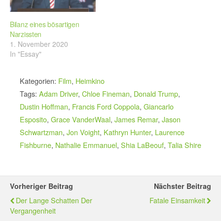
Bilanz eines bösartigen
Narzissten
1. November 2020
In "Essay"
Kategorien:
Film
,
Heimkino
Tags:
Adam Driver
,
Chloe Fineman
,
Donald Trump
,
Dustin Hoffman
,
Francis Ford Coppola
,
Giancarlo
Esposito
,
Grace VanderWaal
,
James Remar
,
Jason
Schwartzman
,
Jon Voight
,
Kathryn Hunter
,
Laurence
Fishburne
,
Nathalie Emmanuel
,
Shia LaBeouf
,
Talia Shire
Vorheriger Beitrag
Nächster Beitrag
Der Lange Schatten Der
Fatale Einsamkeit
Vergangenheit