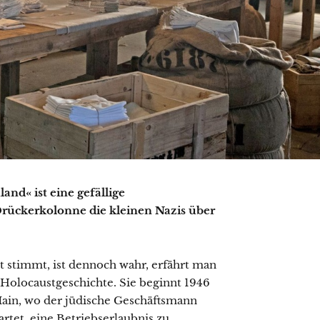
nd« ist eine gefällige
Drückerkolonne die kleinen Nazis über
t stimmt, ist dennoch wahr, erfährt man
-Holocaustgeschichte. Sie beginnt 1946
Main, wo der jüdische Geschäftsmann
rtet, eine Betriebserlaubnis zu