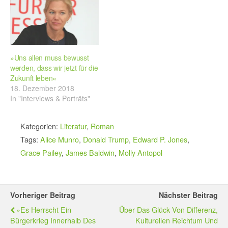
»Uns allen muss bewusst
werden, dass wir jetzt für die
Zukunft leben«
18. Dezember 2018
In "Interviews & Porträts"
Kategorien:
Literatur
,
Roman
Tags:
Alice Munro
,
Donald Trump
,
Edward P. Jones
,
Grace Pailey
,
James Baldwin
,
Molly Antopol
Vorheriger Beitrag
Nächster Beitrag
»Es Herrscht Ein
Über Das Glück Von Differenz,
Bürgerkrieg Innerhalb Des
Kulturellen Reichtum Und