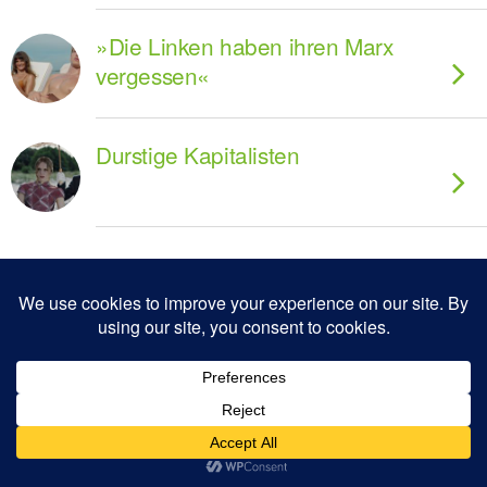
»Die Linken haben ihren Marx
vergessen«
Durstige Kapitalisten
Zum Seitenanfang
Mobil
Desktop