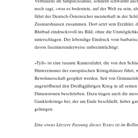
Vertrauens im Simplicissimus, sondern schwärmt auc
noch sagt, »was es bedeutete, auf der Welt zu sein, a
führt der Deutsch-Österreicher meisterhaft in der Sch
Zusmarshausen zusammen. Dort setzt sein Erzähler, de
Blutbad eindrucksvoll ins Bild, ohne die Unmöglichke
unterschlagen. Der lebendige Eindruck vom barbarisc
davon faszinierenderweise unbeeinträchtigt.
»Tyll« ist eine rasante Kamerafahrt, die von den Schl
Hinterzimmer der europäischen Königshäuser führt, 
Bewohnerschaft geopfert werden. Seit von Grimmels
augenöffnend den Dreißigjährigen Krieg in all seine
Dimensionen beschrieben. Dazu tragen auch die mess
Gauklerkönigs bei, der am Ende beschließt, lieber gar 
gelungen.
Eine etwas kürzere Fassung dieses Textes ist im Roll