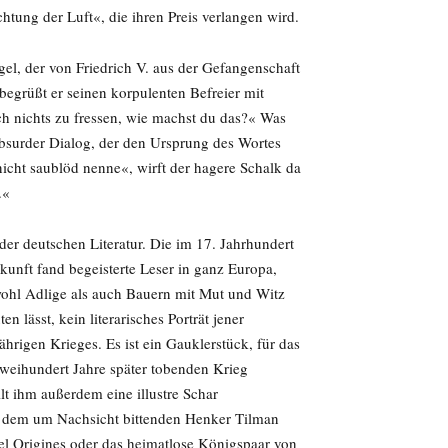
chtung der Luft«, die ihren Preis verlangen wird.
egel, der von Friedrich V. aus der Gefangenschaft
 begrüßt er seinen korpulenten Befreier mit
ch nichts zu fressen, wie machst du das?« Was
n absurder Dialog, der den Ursprung des Wortes
nicht saublöd nenne«, wirft der hagere Schalk da
.«
 der deutschen Literatur. Die im 17. Jahrhundert
ft fand begeisterte Leser in ganz Europa,
wohl Adlige als auch Bauern mit Mut und Witz
ten lässt, kein literarisches Porträt jener
jährigen Krieges. Es ist ein Gauklerstück, für das
zweihundert Jahre später tobenden Krieg
llt ihm außerdem eine illustre Schar
ei dem um Nachsicht bittenden Henker Tilman
el Origines oder das heimatlose Königspaar von