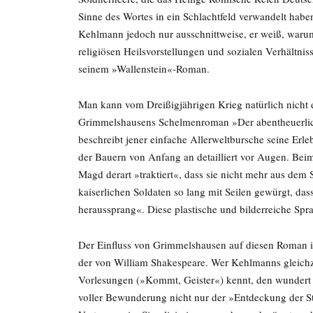
Sinne des Wortes in ein Schlachtfeld verwandelt habe
Kehlmann jedoch nur ausschnittweise, er weiß, waru
religiösen Heilsvorstellungen und sozialen Verhältnis
seinem »Wallenstein«-Roman.
Man kann vom Dreißigjährigen Krieg natürlich nicht 
Grimmelshausens Schelmenroman »Der abentheuerlic
beschreibt jener einfache Allerweltbursche seine Erle
der Bauern von Anfang an detailliert vor Augen. Beim
Magd derart »traktiert«, dass sie nicht mehr aus dem
kaiserlichen Soldaten so lang mit Seilen gewürgt, d
heraussprang«. Diese plastische und bilderreiche Spr
Der Einfluss von Grimmelshausen auf diesen Roman i
der von William Shakespeare. Wer Kehlmanns gleichze
Vorlesungen (»Kommt, Geister«) kennt, den wundert b
voller Bewunderung nicht nur der »Entdeckung der St