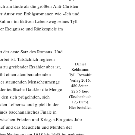
sich am Ende als die größten Anti-Christen
der Autor von Erfolgsromanen wie »Ich und
uhm« im fiktiven Lebensweg seines Tyll
er Ereignisse und Ränkespiele im
t der erste Satz des Romans. Und
rbei ist. Tatsächlich regieren
Daniel
zu greifender Erzähler aber ist,
Kehlmann:
reibt einen atemberaubenden
Tyll. Rowohlt
Verlag 2016.
 einer staunenden Menschenmenge
480 Seiten.
t der teuflische Gaukler die Menge
22,95 Euro
 den sich prügelnden, sich
(Taschenbuch
12,- Euro).
en Leibern« und gipfelt in der
Hier
bestellen
inds bacchanalisches Finale in
zwischen Frieden und Krieg. »Ein gutes Jahr
arauf und das Meucheln und Morden der
cher Nationen von 1618 bis 1648 im wahrsten