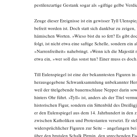
pestilenzartige Gestank sogar als »giftige gelbe Verdi
Zeuge dieser Ereignisse ist ein gewisser Tyll Ulenspi
befreit worden ist. Doch statt sich dankbar zu zeigen,
hämischen Worten. »Wieso bist du so fett? Es gibt do
folgt, ist nicht etwa eine saftige Schelle, sondern ei
»Narrenfreiheit« nahebringt. »Wenn ich die Majestät 
etwa ein, »wer soll das sonst tun? Einer muss es doch
Till Eulenspiegel ist eine der bekanntesten Figuren in
herausgegebene Schwanksammlung unbekannter Herkun
weil der titelgebende bauernschlaue Nepper darin so
hinters Ohr führt. »Tyll« ist, anders als der Titel vermu
historischen Figur, sondern ein Sittenbild des Dreißig
er den Eulenspiegel aus dem 14. Jahrhundert in den 
zwischen Katholiken und Protestanten versetzt. Er ste
widersprüchlicher Figuren zur Seite – angefangen b
über den brutalen Schalk Pirmin, den sprechenden Es