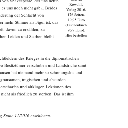
h von Shakespeare, der uns heute
Rowohlt
ls es uns noch nicht gab«. Beides
Verlag 2016.
ilderung der Schlacht von
176 Seiten.
19,95 Euro
r mehr Stimme als Figur ist, das
(Taschenbuch
it, davon zu erzählen, zu
9,99 Euro).
Hier
bestellen
hen Leiden und Sterben bleibt
achtfeldern des Krieges in die diplomatischen
wo Besitztümer verschoben und Landstriche samt
hausen hat niemand mehr so schonungslos und
n grausamen, tragischen und absurden
erscharfen und altklugen Lektionen des
nicht als friedlich zu sterben. Das ist ihm
ing Stone 11/2016 erschienen.