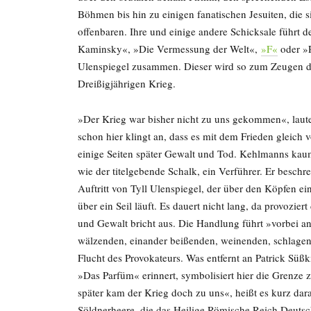
Böhmen bis hin zu einigen fanatischen Jesuiten, die 
offenbaren. Ihre und einige andere Schicksale führt 
Kaminsky«, »Die Vermessung der Welt«,
»F«
oder »R
Ulenspiegel zusammen. Dieser wird so zum Zeugen d
Dreißigjährigen Krieg.
»Der Krieg war bisher nicht zu uns gekommen«, laute
schon hier klingt an, dass es mit dem Frieden gleich vo
einige Seiten später Gewalt und Tod. Kehlmanns kaum 
wie der titelgebende Schalk, ein Verführer. Er besch
Auftritt von Tyll Ulenspiegel, der über den Köpfen
über ein Seil läuft. Es dauert nicht lang, da provozier
und Gewalt bricht aus. Die Handlung führt »vorbei an
wälzenden, einander beißenden, weinenden, schlagend
Flucht des Provokateurs. Was entfernt an Patrick Süßk
»Das Parfüm« erinnert, symbolisiert hier die Grenze 
später kam der Krieg doch zu uns«, heißt es kurz d
Söldnerheere, die das Heilige Römische Reich Deuts