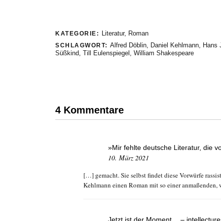
Literatur
,
Roman
KATEGORIE:
Alfred Döblin
,
Daniel Kehlmann
,
Hans 
SCHLAGWORT:
Süßkind
,
Till Eulenspiegel
,
William Shakespeare
4 Kommentare
»Mir fehlte deutsche Literatur, die 
10. März 2021
[…] gemacht. Sie selbst findet diese Vorwürfe rassis
Kehlmann einen Roman mit so einer anmaßenden, 
Jetzt ist der Moment… – intellecture