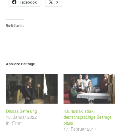
Facebook
X
Gefällt mir:
Ähnliche Beiträge
Dianas Befreiung
Kaurismäki stark,
10. Januar 2022
deutschsprachige Beiträge
In "Film"
blass
17. Februar 2017