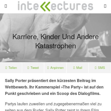
Karriere, Kinder Und Andere
Katastrophen
Teilen
Tweet
Anpinnen
Mail
SMS
Sally Porter präsentiert den kürzesten Beitrag im
Wettbewerb. Ihr Kammerspiel »The Party« ist auf den
Punkt geschrieben und ein Scoop des Dialogfilms.
Partys laufen zuweilen und zugegebenermaßen viel zu
selten aus dem Ruder. Sally Potter zeigt in ihrem Film,