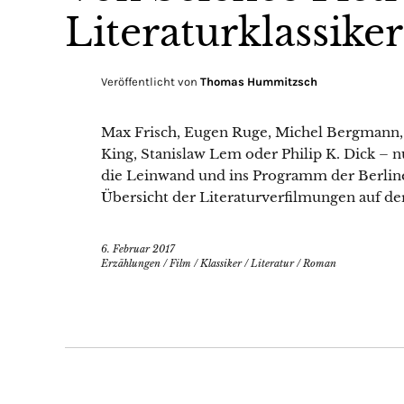
Literaturklassiker
Veröffentlicht von
Thomas Hummitzsch
Max Frisch, Eugen Ruge, Michel Bergmann, I
King, Stanislaw Lem oder Philip K. Dick – n
die Leinwand und ins Programm der Berliner
Übersicht der Literaturverfilmungen auf der
6. Februar 2017
Erzählungen
/
Film
/
Klassiker
/
Literatur
/
Roman