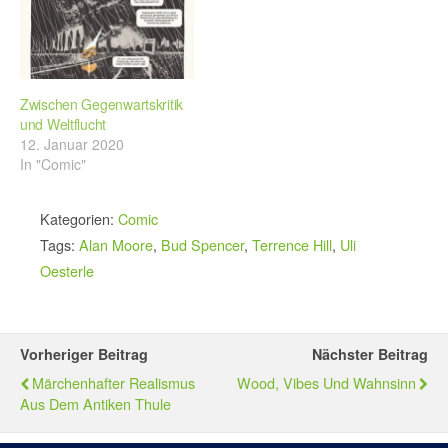
Zwischen Gegenwartskritik
und Weltflucht
12. Januar 2020
In "Comic"
Kategorien:
Comic
Tags:
Alan Moore
,
Bud Spencer
,
Terrence Hill
,
Uli
Oesterle
Vorheriger Beitrag
Nächster Beitrag
Märchenhafter Realismus
Wood, Vibes Und Wahnsinn
Aus Dem Antiken Thule