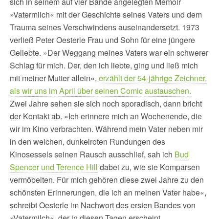
sich in seinem auf vier Bände angelegten Memoir
»Vatermilch« mit der Geschichte seines Vaters und dem
Trauma seines Verschwindens auseinandersetzt. 1973
verließ Peter Oesterle Frau und Sohn für eine jüngere
Geliebte. »Der Weggang meines Vaters war ein schwerer
Schlag für mich. Der, den ich liebte, ging und ließ mich
mit meiner Mutter allein«,
erzählt der 54-jährige Zeichner,
als wir uns im April über seinen Comic austauschen.
Zwei Jahre sehen sie sich noch sporadisch, dann bricht
der Kontakt ab. »Ich erinnere mich an Wochenende, die
wir im Kino verbrachten. Während mein Vater neben mir
in den weichen, dunkelroten Rundungen des
Kinosessels seinen Rausch ausschlief, sah ich
Bud
Spencer und Terence Hill
dabei zu, wie sie Komparsen
vermöbelten. Für mich gehören diese zwei Jahre zu den
schönsten Erinnerungen, die ich an meinen Vater habe«,
schreibt Oesterle im Nachwort des ersten Bandes von
»Vatermilch«, der in diesen Tagen erscheint.