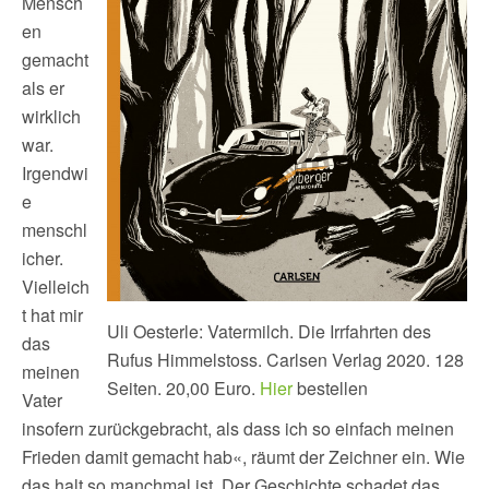
Mensch
en
gemacht
als er
wirklich
war.
Irgendwi
e
menschl
icher.
Vielleich
t hat mir
Uli Oesterle: Vatermilch. Die Irrfahrten des
das
Rufus Himmelstoss. Carlsen Verlag 2020. 128
meinen
Seiten. 20,00 Euro.
Hier
bestellen
Vater
insofern zurückgebracht, als dass ich so einfach meinen
Frieden damit gemacht hab«, räumt der Zeichner ein. Wie
das halt so manchmal ist. Der Geschichte schadet das