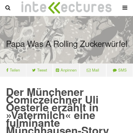
Papa Was A Rolling Zuckerwürfel
Teilen
Tweet
Anpinnen
Mail
SMS
Der Münchener
Comiczeichner Uli
Oesterle erzählt in
»Vatermilch« eine
fulminante
Münchhausen-Story