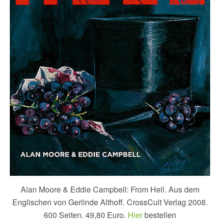
Alan Moore & Eddie Campbell: From Hell. Aus dem
Englischen von Gerlinde Althoff. CrossCult Verlag 2008.
600 Seiten. 49,80 Euro.
Hier
bestellen