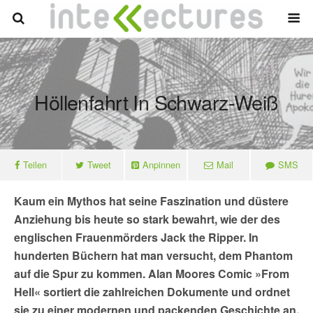
Höllenfahrt In Schwarz-Weiß
Teilen
Tweet
Anpinnen
Mail
SMS
Kaum ein Mythos hat seine Faszination und düstere
Anziehung bis heute so stark bewahrt, wie der des
englischen Frauenmörders Jack the Ripper. In
hunderten Büchern hat man versucht, dem Phantom
auf die Spur zu kommen. Alan Moores Comic
»From
Hell«
sortiert die zahlreichen Dokumente und ordnet
sie zu einer modernen und packenden Geschichte an.