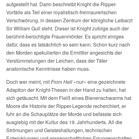
aufgestellt hat. Darin beschreibt Knight die Ripper-
Vorfälle als Teil einer royalistisch-freimaurerischen
Verschwörung, in dessen Zentrum der königliche Leibarzt
Sir William Gull steht. Dieser ist Knight zufolge auch der
berühmt-berüchtigte Frauenmörder. Es spricht einiges
dafür, dass es tatsächlich so sein kann. Schon kurz nach
den Morden spekulierten die Ermittler angesichts der
Verstümmelungen der Leichen, dass der Täter
anatomische Kenntnisse haben muss.
Doch wer meint, mit
From Hell
»nur« eine gezeichnete
Adaption der Knight-Thesen in der Hand zu halten, hat
sich getäuscht. Mit dem Fleiß eines Bienenschwarms hat
Moore die Historie der Ripper-Legende recherchiert, er
fuhr an die Schauplätze der Morde und befasste sich
ausgiebig mit der Kultur des 19. Jahrhunderts. All die
Strömungen und Geisteshaltungen, technischen
Entwicklungen und wissenschaftlichen Errungenschaften