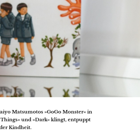
 Taiyo Matsumotos »GoGo Monster« in
 Things« und »Dark« klingt, entpuppt
der Kindheit.