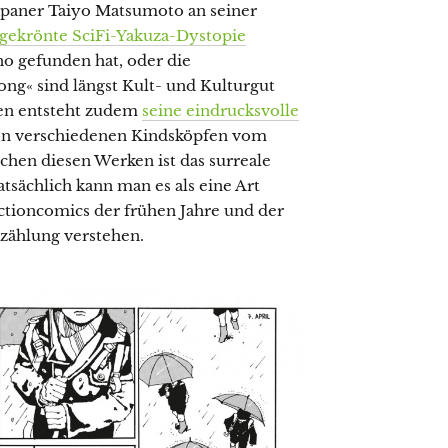
 Japaner Taiyo Matsumoto an seiner
sgekrönte SciFi-Yakuza-Dystopie
no gefunden hat, oder die
ong« sind längst Kult- und Kulturgut
ren entsteht zudem
seine eindrucksvolle
 von verschiedenen Kindsköpfen vom
hen diesen Werken ist das surreale
sächlich kann man es als eine Art
tioncomics der frühen Jahre und der
zählung verstehen.