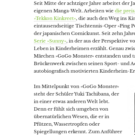
Seit Mitte der achtziger Jahre arbeitet der
eigenen Manga-Welt. Arbeiten wie
die prei
»Tekkon Kinkreet«
, die auch den Weg ins Ki
eintausendseitige Tischtennis-Oper »Ping P
der japanischen Comickunst. Seit zehn Jah
Serie »Sunny«
, in der aus der Perspektive
Leben in Kinderheimen erzählt. Genau zwisc
Märchen »GoGo Monster« entstanden und tat
Brückenwerk zwischen seinen Sport- und Ac
autobiografisch motivierten Kinderheim-Er
Im Mittelpunkt von »GoGo Monster«
steht der Schüler Yuki Tachibana, der
in einer etwas anderen Welt lebt.
Denn er fühlt sich umgeben von
übernatürlichen Wesen, die er in
Pfützen, Wassertropfen oder
Spiegellungen erkennt. Zum Anführer