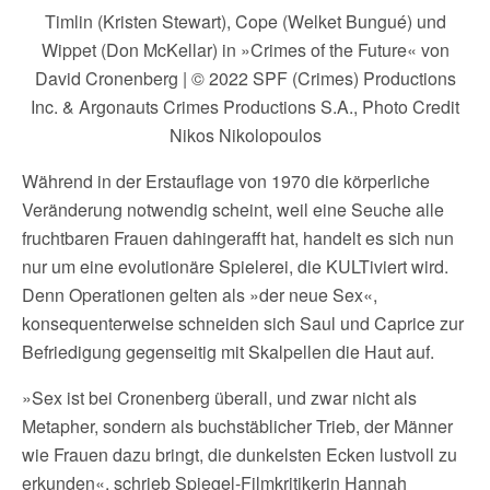
Timlin (Kristen Stewart), Cope (Welket Bungué) und
Wippet (Don McKellar) in »Crimes of the Future« von
David Cronenberg | © 2022 SPF (Crimes) Productions
Inc. & Argonauts Crimes Productions S.A., Photo Credit
Nikos Nikolopoulos
Während in der Erstauflage von 1970 die körperliche
Veränderung notwendig scheint, weil eine Seuche alle
fruchtbaren Frauen dahingerafft hat, handelt es sich nun
nur um eine evolutionäre Spielerei, die KULTiviert wird.
Denn Operationen gelten als »der neue Sex«,
konsequenterweise schneiden sich Saul und Caprice zur
Befriedigung gegenseitig mit Skalpellen die Haut auf.
»Sex ist bei Cronenberg überall, und zwar nicht als
Metapher, sondern als buchstäblicher Trieb, der Männer
wie Frauen dazu bringt, die dunkelsten Ecken lustvoll zu
erkunden«, schrieb Spiegel-Filmkritikerin Hannah