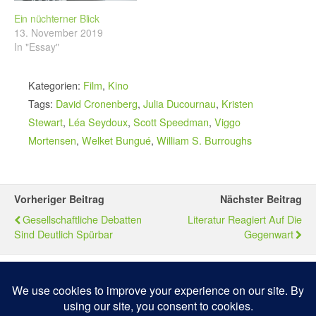
Ein nüchterner Blick
13. November 2019
In "Essay"
Kategorien:
Film
,
Kino
Tags:
David Cronenberg
,
Julia Ducournau
,
Kristen
Stewart
,
Léa Seydoux
,
Scott Speedman
,
Viggo
Mortensen
,
Welket Bungué
,
William S. Burroughs
Vorheriger Beitrag
Nächster Beitrag
Gesellschaftliche Debatten
Literatur Reagiert Auf Die
Sind Deutlich Spürbar
Gegenwart
Zum Seitenanfang