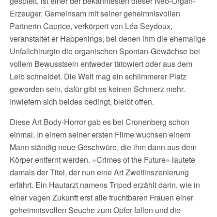
gespielt, ist einer der bekanntesten dieser Neo-Organ-
Erzeuger. Gemeinsam mit seiner geheimnisvollen
Partnerin Caprice, verkörpert von Léa Seydoux,
veranstaltet er Happenings, bei denen ihm die ehemalige
Unfallchirurgin die organischen Spontan-Gewächse bei
vollem Bewusstsein entweder tätowiert oder aus dem
Leib schneidet. Die Welt mag ein schlimmerer Platz
geworden sein, dafür gibt es keinen Schmerz mehr.
Inwiefern sich beides bedingt, bleibt offen.
Diese Art Body-Horror gab es bei Cronenberg schon
einmal. In einem seiner ersten Filme wuchsen einem
Mann ständig neue Geschwüre, die ihm dann aus dem
Körper entfernt werden. »Crimes of the Future« lautete
damals der Titel, der nun eine Art Zweitinszenierung
erfährt. Ein Hautarzt namens Tripod erzählt darin, wie in
einer vagen Zukunft erst alle fruchtbaren Frauen einer
geheimnisvollen Seuche zum Opfer fallen und die