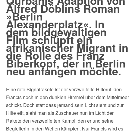
Qurbanis Adaption von
Alfred Döblins Roman
»Berlin
Alexanderplatz«. In
dem bildgewaltigen
Film schlüpft ein
afrikanischer Migrant in
die Rolle des Franz
Biberkopf, der in Berlin
neu anfangen möchte.
Eine rote Signalrakete ist der verzweifelte Hilferuf, den
Francis noch in den dunklen Himmel über dem Mittelmeer
schickt. Doch statt dass jemand sein Licht sieht und zur
Hilfe eilt, sieht man als Zuschauer nun im Licht der
Rakete den verzweifelten Kampf, den er und seine
Begleiterin in den Wellen kämpfen. Nur Francis wird es