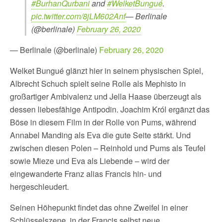
#BurhanQurbani
and
#WelketBungué
.
pic.twitter.com/8jLM602Anf
— Berlinale
(@berlinale)
February 26, 2020
— Berlinale (@berlinale)
February 26, 2020
Welket Bungué glänzt hier in seinem physischen Spiel,
Albrecht Schuch spielt seine Rolle als Mephisto in
großartiger Ambivalenz und Jella Haase überzeugt als
dessen liebesfähige Antipodin. Joachim Król ergänzt das
Böse in diesem Film in der Rolle von Pums, während
Annabel Manding als Eva die gute Seite stärkt. Und
zwischen diesen Polen – Reinhold und Pums als Teufel
sowie Mieze und Eva als Liebende – wird der
eingewanderte Franz alias Francis hin- und
hergeschleudert.
Seinen Höhepunkt findet das ohne Zweifel in einer
Schlüsselszene, in der Francis selbst neue