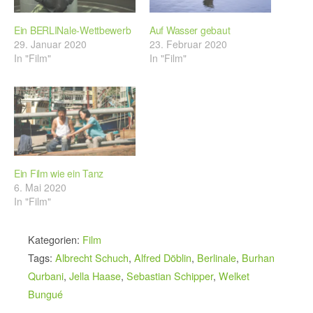
Ein BERLINale-Wettbewerb
Auf Wasser gebaut
29. Januar 2020
23. Februar 2020
In "Film"
In "Film"
Ein Film wie ein Tanz
6. Mai 2020
In "Film"
Kategorien:
Film
Tags:
Albrecht Schuch
,
Alfred Döblin
,
Berlinale
,
Burhan
Qurbani
,
Jella Haase
,
Sebastian Schipper
,
Welket
Bungué