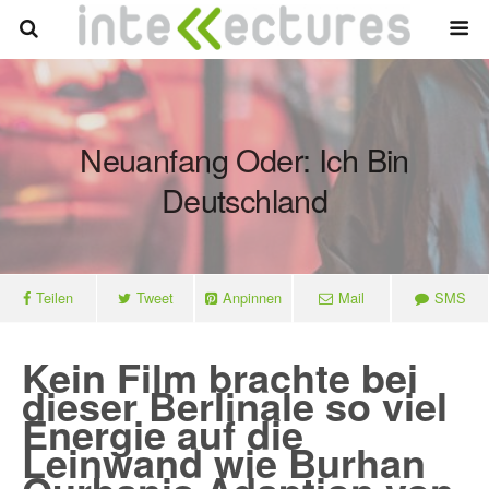
Neuanfang Oder: Ich Bin
Deutschland
Teilen
Tweet
Anpinnen
Mail
SMS
Kein Film brachte bei
dieser Berlinale so viel
Energie auf die
Leinwand wie Burhan