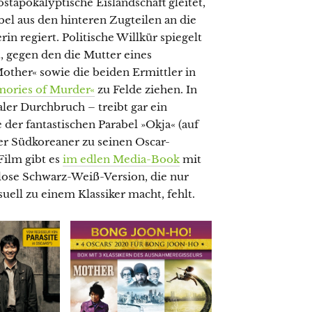
stapokalyptische Eislandschaft gleitet,
bel aus den hinteren Zugteilen an die
rin regiert. Politische Willkür spiegelt
, gegen den die Mutter eines
other« sowie die beiden Ermittler in
ories of Murder«
zu Felde ziehen. In
ler Durchbruch – treibt gar ein
der fantastischen Parabel »Okja« (auf
der Südkoreaner zu seinen Oscar-
Film gibt es
im edlen Media-Book
mit
tlose Schwarz-Weiß-Version, die nur
suell zu einem Klassiker macht, fehlt.