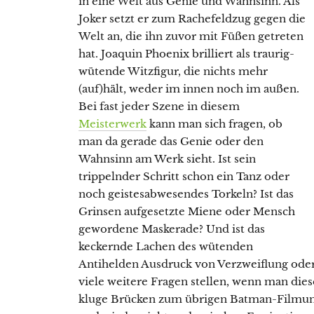
in eine Welt aus Genie und Wahnsinn. Als
Joker setzt er zum Rachefeldzug gegen die
Welt an, die ihn zuvor mit Füßen getreten
hat. Joaquin Phoenix brilliert als traurig-
wütende Witzfigur, die nichts mehr
(auf)hält, weder im innen noch im außen.
Bei fast jeder Szene in diesem
Meisterwerk
kann man sich fragen, ob
man da gerade das Genie oder den
Wahnsinn am Werk sieht. Ist sein
trippelnder Schritt schon ein Tanz oder
noch geistesabwesendes Torkeln? Ist das
Grinsen aufgesetzte Miene oder Mensch
gewordene Maskerade? Und ist das
keckernde Lachen des wütenden
Antihelden Ausdruck von Verzweiflung oder
viele weitere Fragen stellen, wenn man dies
kluge Brücken zum übrigen Batman-Filmuni