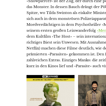
»Snowpiercer« ist der Zug, der durch eine po
das Monster. In dessen Bauch drängt der Pö
Spitze, wo Tilda Swinton als eiskalte Ministe
sich auch in dem monströsen Polizeiapparat
Mordverdächtigen in dem Psychothriller »M
seinem ersten großen Leinwanderfolg
»Mem
dem Kultfilm »The Host« – sein internationa
richtiges Biest sein Unwesen. Mit Ausnahme 
Netflix) machen diese Filme deutlich, wie 
prämierten »Parasiten« gekommen ist. Den 
zahlreichen Extras. Einziges Manko: die zei
kurz in den Kinos lief und »Parasite« auch vi