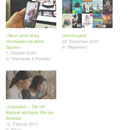
»Neun Jahre Krieg
Heimkinogold
hinterlassen deutliche
22. Dezember 2020
Spuren«
In "Allgemein"
7. Oktober 2020
In "Interviews & Porträts"
»Insyriated« – Der mit
Abstand wichtigste Film der
Berlinale
12. Februar 2017
In "Film"