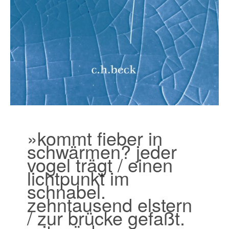
»kommt fieber in
schwärmen? jeder
vogel trägt / einen
lichtpunkt im
schnabel.
zehntausend elstern
/ zur brücke gefaßt.