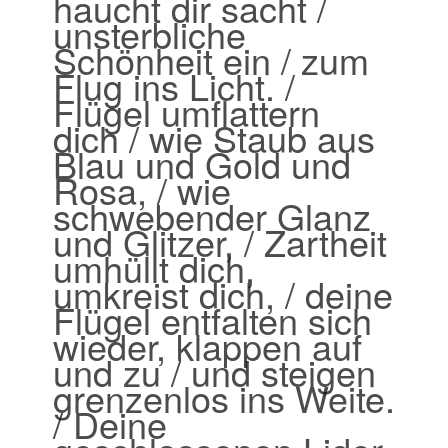
haucht dir sacht /
unsterbliche
Schönheit ein / zum
Flug ins Licht. /
Flügel umflattern
dich / wie Staub aus
Blau und Gold und
Rosa, / wie
schwebender Glanz
und Glitzer, / Zartheit
umhüllt dich,
umkreist dich, / deine
Flügel entfalten sich
wieder, klappen auf
und zu / und steigen
grenzenlos ins Weite.
/ Deine