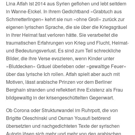
Lina Atfah ist 2014 aus Syrien geflohen und lebt seitdem
in Wanne-Eickel. In ihrem Gedichtband »Grabtuch aus
Schmetterlingen« kehrt sie nun »ohne Groll« zurück zur
eigenen lyrischen Sprache, die sie über die Kriegsgräuel
in ihrer Heimat fast verloren hätte. Sie verarbeitet die
traumatischen Erfahrungen von Krieg und Flucht, Heimat-
und Bedeutungsverlust. Es sind zum Teil schreckliche
Bilder, die ihre Verse evozieren, wenn Kinder unter
»Blutdecken« Gräuel überleben oder »gewaltige Feuer«
über das lyrische Ich rollen. Atfah spielt aber auch mit
Motiven, lässt arabische Prinzen vor dem Berliner
Berghain stranden und reflektiert ihre Existenz als Frau
bildgewaltig in der krisengeschüttelten Gegenwart.
Ob Corona oder Strukturwandel im Ruhrpott, die von
Brigitte Oleschinski und Osman Yousufi betörend
übersetzten und nachgedichteten Texte der syrischen
Autorin lösen sich mehr und mehr von den arabischen