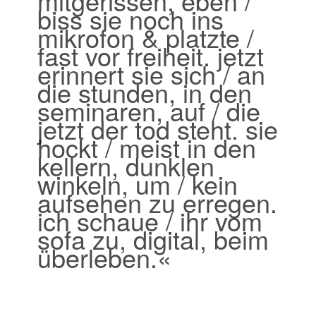
mitgerissen, eben /
biss sie noch ins
mikrofon & platzte /
fast vor freiheit. jetzt
erinnert sie sich / an
die stunden, in den
seminaren, auf / die
jetzt der tod steht. sie
hockt / meist in den
kellern, dunklen
winkeln, um / kein
aufsehen zu erregen.
ich schaue / ihr vom
sofa zu, digital, beim
überleben.«