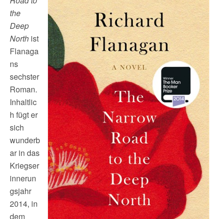
Road to
the
Deep
North
ist
Flanaga
ns
sechster
Roman.
Inhaltlic
h fügt er
sich
wunderb
ar in das
Kriegser
innerun
gsjahr
2014, in
dem