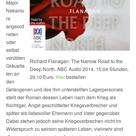
Major
Nakamu
ra
angeord
neten
oder
selbst
verübten
Richard Flanagan: The Narrow Road to the
Gräuelta
Deep North. ABC Audio 2014. 15:04 Stunden.
ten an
29,10 Euro.
Hier
bestellen
den
Gefangenen und des ihm unterstellten Lagerpersonals
stellt der Roman dessen Leben nach dem Krieg als
flüchtiger, Angst geschüttelter Kriegsverbrecher und
später als liebevoller Ehemann und Vater gegenüber.
Dabei stehen jedoch seine Kriegsverbrechen nicht im
Widerspruch zu seinem späteren Leben, vielmehr sind