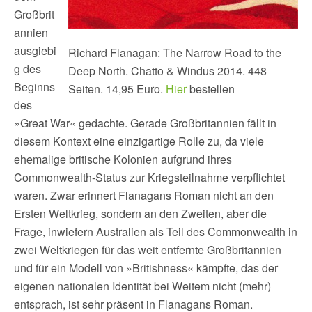
Großbrit
annien
ausgiebi
Richard Flanagan: The Narrow Road to the
g des
Deep North. Chatto & Windus 2014. 448
Beginns
Seiten. 14,95 Euro.
Hier
bestellen
des
»Great War« gedachte. Gerade Großbritannien fällt in
diesem Kontext eine einzigartige Rolle zu, da viele
ehemalige britische Kolonien aufgrund ihres
Commonwealth-Status zur Kriegsteilnahme verpflichtet
waren. Zwar erinnert Flanagans Roman nicht an den
Ersten Weltkrieg, sondern an den Zweiten, aber die
Frage, inwiefern Australien als Teil des Commonwealth in
zwei Weltkriegen für das weit entfernte Großbritannien
und für ein Modell von »Britishness« kämpfte, das der
eigenen nationalen Identität bei Weitem nicht (mehr)
entsprach, ist sehr präsent in Flanagans Roman.