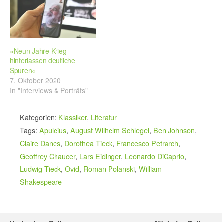
»Neun Jahre Krieg
hinterlassen deutliche
Spuren«
7. Oktober 2020
In "Interviews & Porträts"
Kategorien:
Klassiker
,
Literatur
Tags:
Apuleius
,
August Wilhelm Schlegel
,
Ben Johnson
,
Claire Danes
,
Dorothea Tieck
,
Francesco Petrarch
,
Geoffrey Chaucer
,
Lars Eidinger
,
Leonardo DiCaprio
,
Ludwig Tieck
,
Ovid
,
Roman Polanski
,
William
Shakespeare