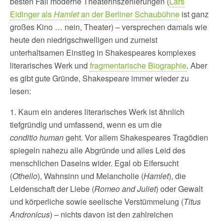
besten Fall moderne Theaterinszenierungen (
Lars
Eidinger als
Hamlet
an der Berliner Schaubühne
ist ganz
großes Kino … nein, Theater) – versprechen damals wie
heute den niedrigschwelligen und zumeist
unterhaltsamen Einstieg in Shakespeares komplexes
literarisches Werk und
fragmentarische Biographie
. Aber
es gibt gute Gründe, Shakespeare immer wieder zu
lesen:
1. Kaum ein anderes literarisches Werk ist ähnlich
tiefgründig und umfassend, wenn es um die
conditio human
geht. Vor allem Shakespeares Tragödien
spiegeln nahezu alle Abgründe und alles Leid des
menschlichen Daseins wider. Egal ob Eifersucht
(
Othello
), Wahnsinn und Melancholie (
Hamlet
), die
Leidenschaft der Liebe (
Romeo and Juliet
) oder Gewalt
und körperliche sowie seelische Verstümmelung (
Titus
Andronicus
) – nichts davon ist den zahlreichen