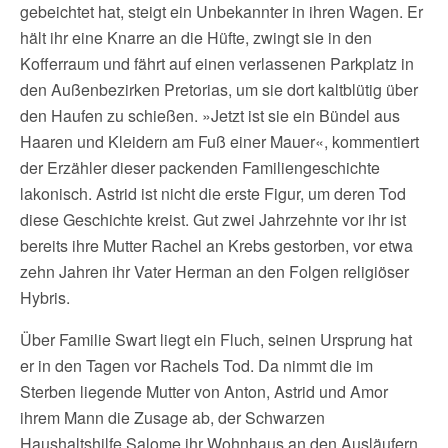
gebeichtet hat, steigt ein Unbekannter in ihren Wagen. Er
hält ihr eine Knarre an die Hüfte, zwingt sie in den
Kofferraum und fährt auf einen verlassenen Parkplatz in
den Außenbezirken Pretorias, um sie dort kaltblütig über
den Haufen zu schießen. »Jetzt ist sie ein Bündel aus
Haaren und Kleidern am Fuß einer Mauer«, kommentiert
der Erzähler dieser packenden Familiengeschichte
lakonisch. Astrid ist nicht die erste Figur, um deren Tod
diese Geschichte kreist. Gut zwei Jahrzehnte vor ihr ist
bereits ihre Mutter Rachel an Krebs gestorben, vor etwa
zehn Jahren ihr Vater Herman an den Folgen religiöser
Hybris.
Über Familie Swart liegt ein Fluch, seinen Ursprung hat
er in den Tagen vor Rachels Tod. Da nimmt die im
Sterben liegende Mutter von Anton, Astrid und Amor
ihrem Mann die Zusage ab, der Schwarzen
Haushaltshilfe Salome ihr Wohnhaus an den Ausläufern