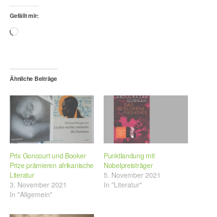
Gefällt mir:
Wird
geladen …
Ähnliche Beiträge
Prix Goncourt und Booker
Punktlandung mit
Prize prämieren afrikanische
Nobelpreisträger
Literatur
5. November 2021
3. November 2021
In "Literatur"
In "Allgemein"