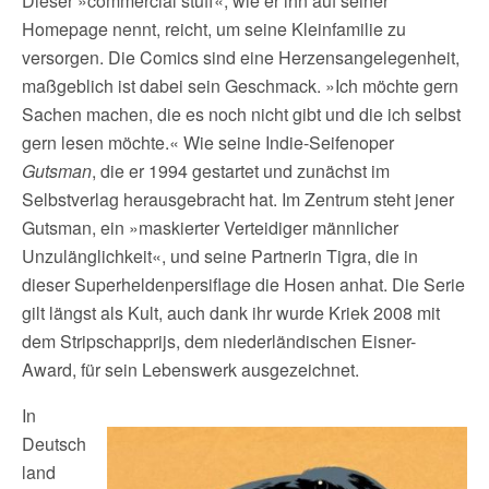
Dieser »commercial stuff«, wie er ihn auf seiner
Homepage nennt, reicht, um seine Kleinfamilie zu
versorgen. Die Comics sind eine Herzensangelegenheit,
maßgeblich ist dabei sein Geschmack. »Ich möchte gern
Sachen machen, die es noch nicht gibt und die ich selbst
gern lesen möchte.« Wie seine Indie-Seifenoper
Gutsman
, die er 1994 gestartet und zunächst im
Selbstverlag herausgebracht hat. Im Zentrum steht jener
Gutsman, ein »maskierter Verteidiger männlicher
Unzulänglichkeit«, und seine Partnerin Tigra, die in
dieser Superheldenpersiflage die Hosen anhat. Die Serie
gilt längst als Kult, auch dank ihr wurde Kriek 2008 mit
dem Stripschapprijs, dem niederländischen Eisner-
Award, für sein Lebenswerk ausgezeichnet.
In
Deutsch
land