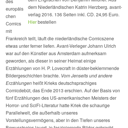
des
dem Niederländischen Katrin Herzberg. avant-
europäis
verlag 2016. 136 Seiten inkl. CD. 24,95 Euro.
chen
Hier
bestellen
Comics
mit
Frankreich teilt, läuft die niederländische Comicszene
etwas unter ferner liefen. Avant-Verleger Johann Ulrich
war auf den Künstler aus Amsterdam aufmerksam
geworden, als dieser in seiner Heimat einige
Erzählungen von H. P. Lovecraft in düster-beklemmende
Bildergeschichten brachte.
Vom Jenseits und andere
Erzählungen
heißt Krieks deutschsprachiges
Comicdebüt, das Ende 2013 erschien. Auf der Basis von
fünf Erzählungen des US-amerikanischen Meisters der
Horror- und SciFi-Literatur hatte Kriek die schaurige
Parallelwelt, die außerhalb unseres
Vorstellungsvermögens, aber in den Tiefen unseres
Bewusstseins lauert, in faszinierende Bilder gebracht.