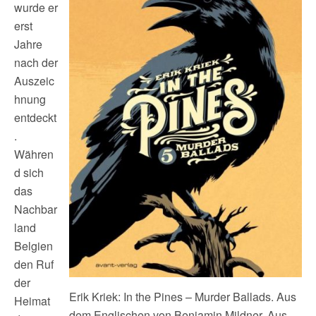
wurde er
erst
Jahre
nach der
Auszeic
hnung
entdeckt
.
Währen
d sich
das
Nachbar
land
Belgien
den Ruf
der
Erik Kriek: In the Pines – Murder Ballads. Aus
Heimat
dem Englischen von Benjamin Mildner. Aus