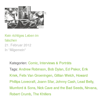
Kein richtiges Leben im
falschen
21. Februar 2012
In "Allgemein"
Kategorien:
Comic
,
Interviews & Porträts
Tags:
Andrew Robinson
,
Bob Dylan
,
Ed Piskor
,
Erik
Kriek
,
Felix Van Groeningen
,
Gillian Welch
,
Howard
Phillips Lovecraft
,
Joann Sfar
,
Johnny Cash
,
Lead Belly
,
Mumford & Sons
,
Nick Cave and the Bad Seeds
,
Nirvana
,
Robert Crumb
,
The Khillers