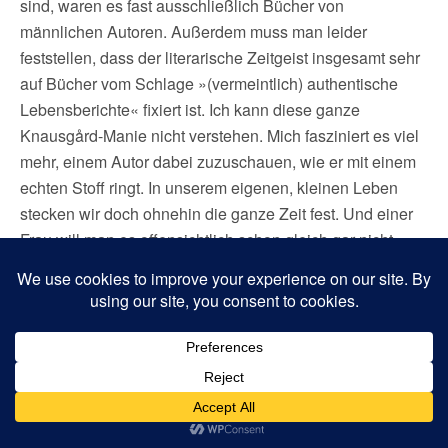
sind, waren es fast ausschließlich Bücher von
männlichen Autoren. Außerdem muss man leider
feststellen, dass der literarische Zeitgeist insgesamt sehr
auf Bücher vom Schlage »(vermeintlich) authentische
Lebensberichte« fixiert ist. Ich kann diese ganze
Knausgård-Manie nicht verstehen. Mich fasziniert es viel
mehr, einem Autor dabei zuzuschauen, wie er mit einem
echten Stoff ringt. In unserem eigenen, kleinen Leben
stecken wir doch ohnehin die ganze Zeit fest. Und einer
Frau will man es offensichtlich schon gleich gar nicht
zugestehen, dass sie in ihrem Werk von den eigenen
Alltagsbefindlichkeiten abstrahiert. Aber was soll’s? Als
Schriftsteller muss man so oder so ein ziemlicher
Häutungskünstler sein: Solange man am Schreibtisch
sitzt, dünnhäutig bis zur Dauerverletzlichkeit. Und sobald
das Werk draußen in der Welt ist, gilt’s, sich so schnell
wie möglich das dickste aller Felle zuzulegen. Sonst wird
man verrückt.