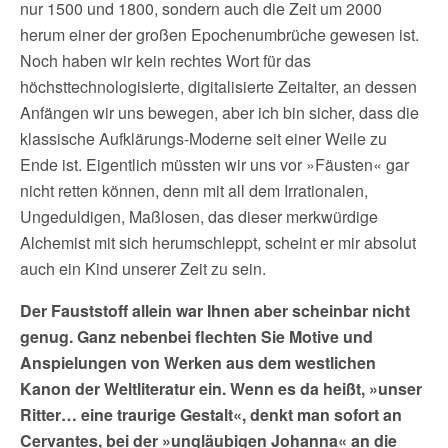
nur 1500 und 1800, sondern auch die Zeit um 2000
herum einer der großen Epochenumbrüche gewesen ist.
Noch haben wir kein rechtes Wort für das
höchsttechnologisierte, digitalisierte Zeitalter, an dessen
Anfängen wir uns bewegen, aber ich bin sicher, dass die
klassische Aufklärungs-Moderne seit einer Weile zu
Ende ist. Eigentlich müssten wir uns vor »Fäusten« gar
nicht retten können, denn mit all dem Irrationalen,
Ungeduldigen, Maßlosen, das dieser merkwürdige
Alchemist mit sich herumschleppt, scheint er mir absolut
auch ein Kind unserer Zeit zu sein.
Der Fauststoff allein war Ihnen aber scheinbar nicht
genug
.
G
anz nebenbei flechten Sie Motive und
Anspielungen von Werken aus dem westlichen
Kanon der Weltliteratur ein
. Wenn es da heißt, »
unser
Ritter… eine traurige Gesta
lt«, denkt man sofort an
Cervantes
, bei der »ungläubigen Johanna« an die