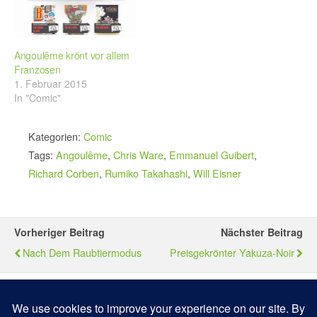
Angoulême krönt vor allem
Franzosen
1. Februar 2015
In "Comic"
Kategorien:
Comic
Tags:
Angoulême
,
Chris Ware
,
Emmanuel Guibert
,
Richard Corben
,
Rumiko Takahashi
,
Will Eisner
Vorheriger Beitrag
Nächster Beitrag
Nach Dem Raubtiermodus
Preisgekrönter Yakuza-Noir
Zum Seitenanfang