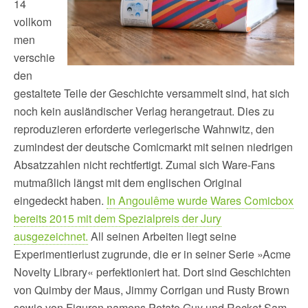
14
vollkom
men
verschie
den
gestaltete Teile der Geschichte versammelt sind, hat sich
noch kein ausländischer Verlag herangetraut. Dies zu
reproduzieren erforderte verlegerische Wahnwitz, den
zumindest der deutsche Comicmarkt mit seinen niedrigen
Absatzzahlen nicht rechtfertigt. Zumal sich Ware-Fans
mutmaßlich längst mit dem englischen Original
eingedeckt haben.
In Angoulême wurde Wares Comicbox
bereits 2015 mit dem Spezialpreis der Jury
ausgezeichnet.
All seinen Arbeiten liegt seine
Experimentierlust zugrunde, die er in seiner Serie »Acme
Novelty Library« perfektioniert hat. Dort sind Geschichten
von Quimby der Maus, Jimmy Corrigan und Rusty Brown
sowie von Figuren namens Potato Guy und Rocket Sam