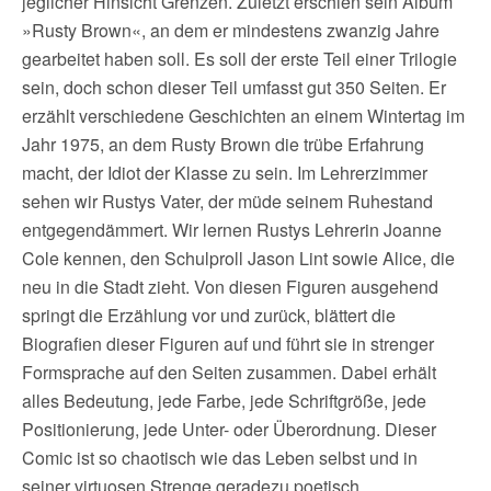
jeglicher Hinsicht Grenzen. Zuletzt erschien sein Album
»Rusty Brown«, an dem er mindestens zwanzig Jahre
gearbeitet haben soll. Es soll der erste Teil einer Trilogie
sein, doch schon dieser Teil umfasst gut 350 Seiten. Er
erzählt verschiedene Geschichten an einem Wintertag im
Jahr 1975, an dem Rusty Brown die trübe Erfahrung
macht, der Idiot der Klasse zu sein. Im Lehrerzimmer
sehen wir Rustys Vater, der müde seinem Ruhestand
entgegendämmert. Wir lernen Rustys Lehrerin Joanne
Cole kennen, den Schulproll Jason Lint sowie Alice, die
neu in die Stadt zieht. Von diesen Figuren ausgehend
springt die Erzählung vor und zurück, blättert die
Biografien dieser Figuren auf und führt sie in strenger
Formsprache auf den Seiten zusammen. Dabei erhält
alles Bedeutung, jede Farbe, jede Schriftgröße, jede
Positionierung, jede Unter- oder Überordnung. Dieser
Comic ist so chaotisch wie das Leben selbst und in
seiner virtuosen Strenge geradezu poetisch.