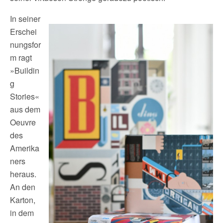
In seiner
Erschei
nungsfor
m ragt
»Buildin
g
Stories«
aus dem
Oeuvre
des
Amerika
ners
heraus.
An den
Karton,
in dem