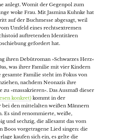
ne anlegt. Womit der Gegenpol zum
unge woke Frau. Mit Jasmina Kuhnke hat
ritt auf der Buchmesse abgesagt, weil
t vom Umfeld eines rechtsextremen
chistoid auftretenden Identitären
bschiebung gefordert hat.
lag ihren Debütroman »Schwarzes Herz«
Das, was ihrer Familie mit vier Kindern
ie gesamte Familie steht im Fokus von
mziehen, nachdem Neonazis ihre
ie zu »massakrieren«. Das Ausmaß dieser
iesen konkret)
kommt in der
r bei den mittelalten weißen Männern
n. Es sind renommierte, weiße,
g und sechzig, die allesamt das vom
n Boos vorgetragene Lied singen: die
lage kaufen sich ein, es gelte die