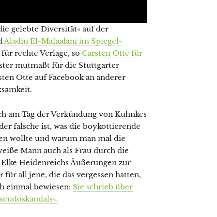
ie gelebte Diversität« auf der
d
Aladin El-Mafaalani im Spiegel-
für rechte Verlage, so
Carsten Otte für
ister mutmaßt für die Stuttgarter
rsten Otte auf Facebook an anderer
ksamkeit.
noch am Tag der Verkündung von Kuhnkes
r falsche ist, was die boykottierende
chen wollte und warum man mal die
 weiße Mann auch als Frau durch die
eit Elke Heidenreichs Äußerungen zur
für all jene, die das vergessen hatten,
ch einmal bewiesen:
Sie schrieb über
Pseudoskandals«.