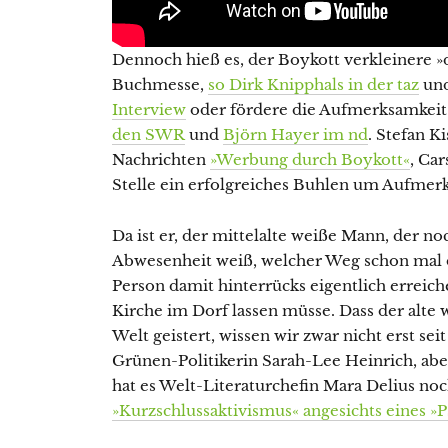
Dennoch hieß es, der Boykott verkleinere »d
Buchmesse,
so Dirk Knipphals in der taz
un
Interview
oder fördere die Aufmerksamkeit 
den SWR
und
Björn Hayer im nd
. Stefan K
Nachrichten
»Werbung durch Boykott«
, Ca
Stelle ein erfolgreiches Buhlen um Aufmer
Da ist er, der mittelalte weiße Mann, der 
Abwesenheit weiß, welcher Weg schon mal de
Person damit hinterrücks eigentlich errei
Kirche im Dorf lassen müsse. Dass der alte
Welt geistert, wissen wir zwar nicht erst s
Grünen-Politikerin Sarah-Lee Heinrich, aber 
hat es Welt-Literaturchefin Mara Delius no
»Kurzschlussaktivismus« angesichts eines »