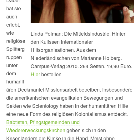
Dabei
hat sie
auch
erlebt,
wie
Linda Polman: Die Mitleidsindustrie. Hinter
religiöse
den Kulissen internationaler
Splitterg
Hilfsorganisationen. Aus dem
ruppen
Niederländischen von Marianne Holberg.
unter
Campus-Verlag 2010. 264 Seiten. 19,90 Euro.
dem
Hier
bestellen
humanit
ären Deckmantel Missionsarbeit betreiben. Insbesondere
die amerikanischen evangelikalen Bewegungen und
Sekten wie Scientology haben in der humanitären Hilfe
eine neue Form des religiösen Kolonialismus entdeckt.
Babtisten, Pfingstgemeinden und
Wiedererweckungskirchen
geben sich in den
Krisenländern die Klinke in die Hand. Meist ohne