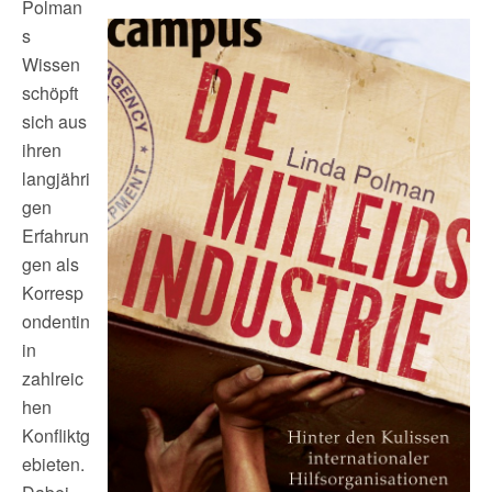
Polman
s
Wissen
schöpft
sich aus
ihren
langjähri
gen
Erfahrun
gen als
Korresp
ondentin
in
zahlreic
hen
Konfliktg
ebieten.