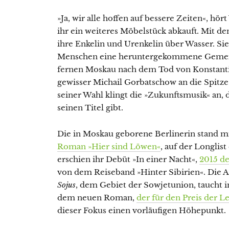
»Ja, wir alle hoffen auf bessere Zeiten«, h
ihr ein weiteres Möbelstück abkauft. Mit den
ihre Enkelin und Urenkelin über Wasser. Sie
Menschen eine heruntergekommene Gemeins
fernen Moskau nach dem Tod von Konstanti
gewisser Michail Gorbatschow an die Spitze
seiner Wahl klingt die »Zukunftsmusik« an
seinen Titel gibt.
Die in Moskau geborene Berlinerin stand m
Roman »Hier sind Löwen«
, auf der Longlis
erschien ihr Debüt »In einer Nacht«,
2015 de
von dem Reiseband »Hinter Sibirien«. Die 
Sojus
, dem Gebiet der Sowjetunion, taucht 
dem neuen Roman,
der für den Preis der L
dieser Fokus einen vorläufigen Höhepunkt.