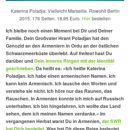
Katerina Poladja: Vielleicht Marseille. Rowohlt Berlin
2015. 176 Seiten. 18,95 Euro.
Hier
bestellen
Ich bleibe noch einen Moment bei Dir und Deiner
Familie. Dein Großvater Hrant Poladjan hat den
Genozid an den Armeniern in Ordu an der östlichen
Schwarzmeerküste überlebt. Auf
freitext
hast Du
darüber und
Dein inneres Ringen mit der Identität
geschrieben
. Da heißt es: »Ich heiße Katerina
Poladjan. Ich habe einen armenischen Namen. Ich
kann kein Armenisch. Ich lausche den Worten und
verstehe sie nicht. Ich höre nur das Raunen, das
Rauschen. In Armenien konnte ich mich auf Russisch
unterhalten. Ich bin hingefahren, ich wollte das Land
sehen, dem ich meinen Namen verdanke.« Im
vergangenen Herbst warst Du in Armenien,
der SWR
hat Dich begleitet
. Was hat Dir diese Reise bedeutet