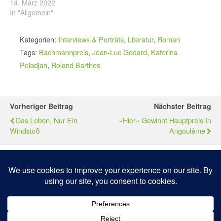
14. März 2022
In "Allgemein"
Kategorien:
Interviews & Porträts
,
Literatur
,
Roman
Tags:
Bachmannpreis
,
Jean-Luc Godard
,
Katerina
Poladjan
,
Roland Barthes
Vorheriger Beitrag
Nächster Beitrag
Das Leben, Nur Ein
»Hier« Gewinnt Hauptpreis In
Windstoß
Angoulême
Zum Seitenanfang
Mobil
Desktop