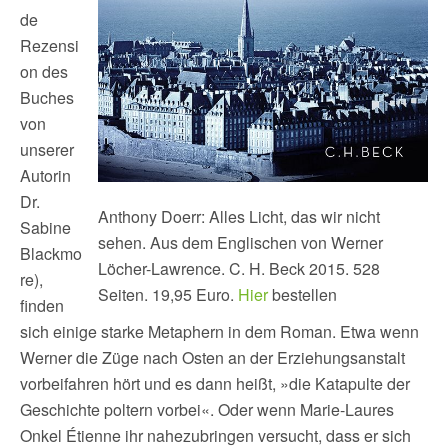
de
Rezensi
on des
Buches
von
unserer
Autorin
Dr.
Anthony Doerr: Alles Licht, das wir nicht
Sabine
sehen. Aus dem Englischen von Werner
Blackmo
Löcher-Lawrence. C. H. Beck 2015. 528
re),
Seiten. 19,95 Euro.
Hier
bestellen
finden
sich einige starke Metaphern in dem Roman. Etwa wenn
Werner die Züge nach Osten an der Erziehungsanstalt
vorbeifahren hört und es dann heißt, »die Katapulte der
Geschichte poltern vorbei«. Oder wenn Marie-Laures
Onkel Étienne ihr nahezubringen versucht, dass er sich