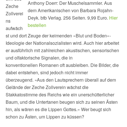
Anthony Doerr: Der Muschelsammler. Aus
Zeche
dem Amerikanischen von Barbara Rojahn-
Zollverei
Deyk. btb Verlag. 256 Seiten. 9,99 Euro.
Hier
ns
bestellen
aufwäch
st und dort Zeuge der keimenden »Blut und Boden«-
Ideologie der Nationalsozialisten wird. Auch hier arbeitet
er ausführlich mit zahlreichen akustischen, sensorischen
und olfaktorische Signalen, die in
konventionellen Romanen oft ausbleiben. Die Bilder, die
dabei entstehen, sind jedoch nicht immer
überzeugend. »Aus den Lautsprechern überall auf dem
Gelände der Zeche Zollverein wächst die
Stakkatostimme des Reichs wie ein unerschütterlicher
Baum, und die Untertanen beugen sich zu seinen Ästen
hin, als wären es die Lippen Gottes.« Wer beugt sich
schon zu Ästen, um Lippen zu küssen?