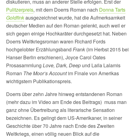
diskutieren, muss an anderer Stelle erfolgen. Erst der
Pulitzerpreis
, mit dem Doerrs Roman nach
Donna Tarts
Goldfink
ausgezeichnet wurde, hat die Aufmerksamkeit
deutscher Medien auf den Roman gelenkt, auch weil er
sich gegen einige Hochkaräter durchgesetzt hat. Neben
Doerrs Weltkriegsroman waren Richard Fords
hochgelobter Erzählungsband
Frank
(im Herbst 2015 bei
Hanser Berlin erschienen), Joyce Carol Oates
Prosasammlung
Love, Dark, Deep
und Laila Lalamis
Roman
The Moor’s Account
im Finale von Amerikas
wichtigstem Publikationspreis.
Doerrs über zehn Jahre hinweg entstandenen Roman
(mehr dazu im Video am Ende des Beitrags) muss man
ganz ohne Übertreibung als literarische Sensation
bezeichnen. Es gelingt dem US-Amerikaner, in seiner
Geschichte über 70 Jahre nach Ende des Zweiten
Weltkriegs, einen völlig neuen Blick auf die