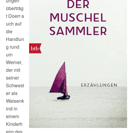
ungen
überträg
t Doerr a
uch auf
die
Handlun
g rund
um
Werner,
der mit
seiner
Schwest
er als
Waisenk
ind in
einem
Kinderh
eim des