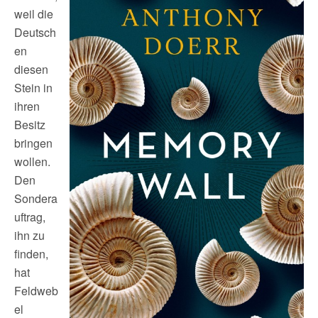
weil die
Deutsch
en
diesen
Stein in
ihren
Besitz
bringen
wollen.
Den
Sondera
uftrag,
ihn zu
finden,
hat
Feldweb
el