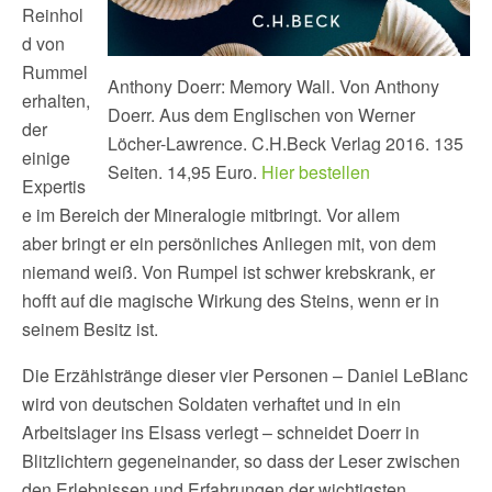
Reinhol
d von
Rummel
Anthony Doerr: Memory Wall. Von Anthony
erhalten,
Doerr. Aus dem Englischen von Werner
der
Löcher-Lawrence. C.H.Beck Verlag 2016. 135
einige
Seiten. 14,95 Euro.
Hier bestellen
Expertis
e im Bereich der Mineralogie mitbringt. Vor allem
aber bringt er ein persönliches Anliegen mit, von dem
niemand weiß. Von Rumpel ist schwer krebskrank, er
hofft auf die magische Wirkung des Steins, wenn er in
seinem Besitz ist.
Die Erzählstränge dieser vier Personen – Daniel LeBlanc
wird von deutschen Soldaten verhaftet und in ein
Arbeitslager ins Elsass verlegt – schneidet Doerr in
Blitzlichtern gegeneinander, so dass der Leser zwischen
den Erlebnissen und Erfahrungen der wichtigsten