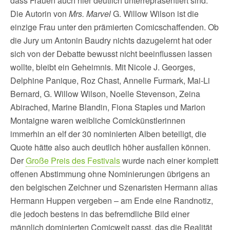
dass Frauen auch hier deutlich unterrepräsentiert sind.
Die Autorin von
Mrs. Marvel
G. Willow Wilson ist die
einzige Frau unter den prämierten Comicschaffenden. Ob
die Jury um Antonin Baudry nichts dazugelernt hat oder
sich von der Debatte bewusst nicht beeinflussen lassen
wollte, bleibt ein Geheimnis. Mit Nicole J. Georges,
Delphine Panique, Roz Chast, Annelie Furmark, Mai-Li
Bernard, G. Willow Wilson, Noelle Stevenson, Zeina
Abirached, Marine Blandin, Fiona Staples und Marion
Montaigne waren weibliche Comickünstlerinnen
immerhin an elf der 30 nominierten Alben beteiligt, die
Quote hätte also auch deutlich höher ausfallen können.
Der
Große Preis des Festivals
wurde nach einer komplett
offenen Abstimmung ohne Nominierungen übrigens an
den belgischen Zeichner und Szenaristen Hermann alias
Hermann Huppen vergeben – am Ende eine Randnotiz,
die jedoch bestens in das befremdliche Bild einer
männlich dominierten Comicwelt passt, das die Realität