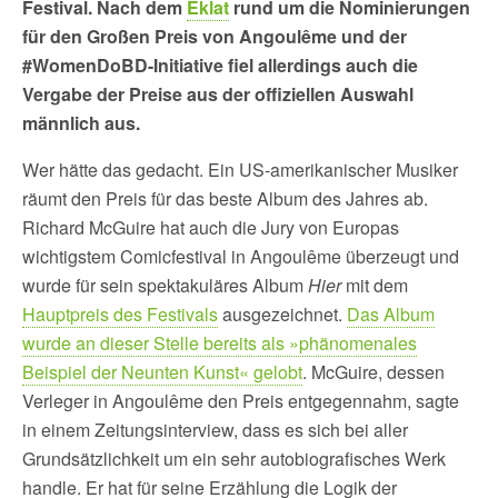
Festival. Nach dem
Eklat
rund um die Nominierungen
für den Großen Preis von Angoulême und der
#WomenDoBD-Initiative fiel allerdings auch die
Vergabe der Preise aus der offiziellen Auswahl
männlich aus.
Wer hätte das gedacht. Ein US-amerikanischer Musiker
räumt den Preis für das beste Album des Jahres ab.
Richard McGuire hat auch die Jury von Europas
wichtigstem Comicfestival in Angoulême überzeugt und
wurde für sein spektakuläres Album
Hier
mit dem
Hauptpreis des Festivals
ausgezeichnet.
Das Album
wurde an dieser Stelle bereits als »phänomenales
Beispiel der Neunten Kunst« gelobt
. McGuire, dessen
Verleger in Angoulême den Preis entgegennahm, sagte
in einem Zeitungsinterview, dass es sich bei aller
Grundsätzlichkeit um ein sehr autobiografisches Werk
handle. Er hat für seine Erzählung die Logik der