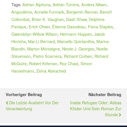
Tags:
Adrian Alphona
,
Adrian Tomine
,
Anders Nilsen
,
Angoulême
,
Annelie Furmark
,
Benjamin Renner
,
Benoît
Collombat
,
Brian K. Vaughan
,
Dash Shaw
,
Delphine
Panique
,
Erich Ohser
,
Étienne Davodeau
,
Fiona Staples
,
Gwendolyn Willow Wilson
,
Hermann Huppen
,
Jakob
Hinrichs
,
Mai-Li Bernard
,
Marcello Quintanilha
,
Marine
Blandin
,
Marion Montaigne
,
Nicole J. Georges
,
Noelle
Stevenson
,
Pietro Scarnera
,
Richard Corben
,
Richard
McGuire
,
Robert Kirkman
,
Roz Chast
,
Simon
Hanselmann
,
Zeina Abirached
Vorheriger Beitrag
Nächster Beitrag
Die Letzte Ausfahrt Vor Der
Inside Refugee Oder: Abbas
Verantwortung
Khider Und Sein Roman Zur
Stunde