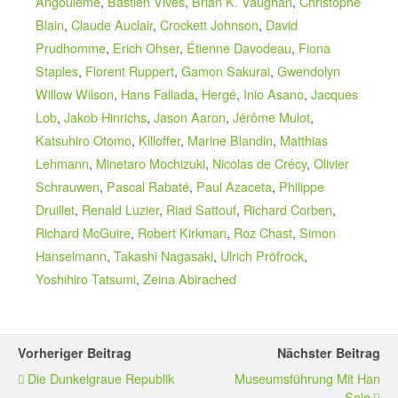
Angoulême
,
Bastien Vivès
,
Brian K. Vaughan
,
Christophe
Blain
,
Claude Auclair
,
Crockett Johnson
,
David
Prudhomme
,
Erich Ohser
,
Étienne Davodeau
,
Fiona
Staples
,
Florent Ruppert
,
Gamon Sakurai
,
Gwendolyn
Willow Wilson
,
Hans Fallada
,
Hergé
,
Inio Asano
,
Jacques
Lob
,
Jakob Hinrichs
,
Jason Aaron
,
Jérôme Mulot
,
Katsuhiro Otomo
,
Killoffer
,
Marine Blandin
,
Matthias
Lehmann
,
Minetaro Mochizuki
,
Nicolas de Crécy
,
Olivier
Schrauwen
,
Pascal Rabaté
,
Paul Azaceta
,
Philippe
Druillet
,
Renald Luzier
,
Riad Sattouf
,
Richard Corben
,
Richard McGuire
,
Robert Kirkman
,
Roz Chast
,
Simon
Hanselmann
,
Takashi Nagasaki
,
Ulrich Pröfrock
,
Yoshihiro Tatsumi
,
Zeina Abirached
Vorheriger Beitrag
Nächster Beitrag
Die Dunkelgraue Republik
Museumsführung Mit Han
Solo