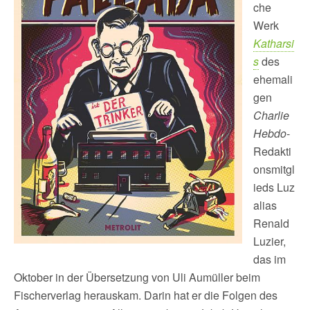
che
Werk
Katharsi
s
des
ehemali
gen
Charlie
Hebdo
-
Redakti
onsmitgl
ieds Luz
alias
Renald
Luzier,
das im
Oktober in der Übersetzung von Uli Aumüller beim
Fischerverlag herauskam. Darin hat er die Folgen des