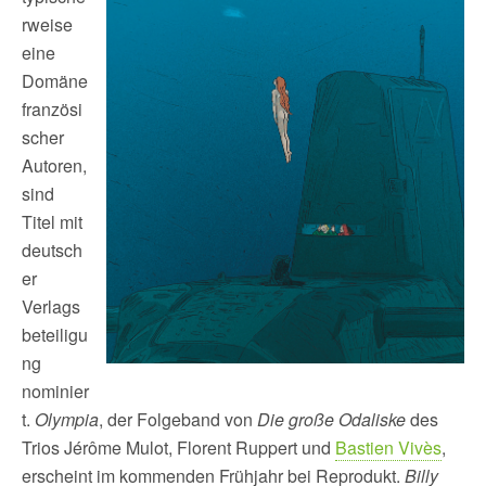
rweise
eine
Domäne
französi
scher
Autoren,
sind
Titel mit
deutsch
er
Verlags
beteiligu
ng
nominier
t.
Olympia
, der Folgeband von
Die große Odaliske
des
Trios Jérôme Mulot, Florent Ruppert und
Bastien Vivès
,
erscheint im kommenden Frühjahr bei Reprodukt.
Billy