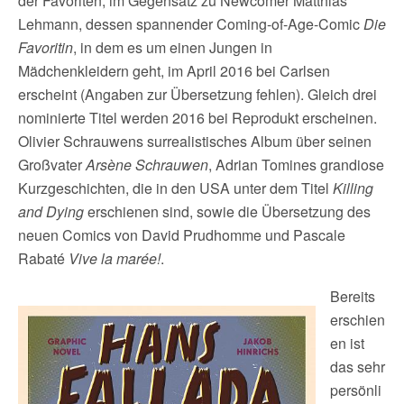
der Favoriten, im Gegensatz zu Newcomer Matthias
Lehmann, dessen spannender Coming-of-Age-Comic
Die
Favoritin
, in dem es um einen Jungen in
Mädchenkleidern geht, im April 2016 bei Carlsen
erscheint (Angaben zur Übersetzung fehlen). Gleich drei
nominierte Titel werden 2016 bei Reprodukt erscheinen.
Olivier Schrauwens surrealistisches Album über seinen
Großvater
Arsène Schrauwen
, Adrian Tomines grandiose
Kurzgeschichten, die in den USA unter dem Titel
Killing
and Dying
erschienen sind, sowie die Übersetzung des
neuen Comics von David Prudhomme und Pascale
Rabaté
Vive la marée!
.
Bereits
erschien
en ist
das sehr
persönli