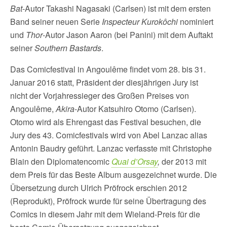
Bat
-Autor Takashi Nagasaki (Carlsen) ist mit dem ersten
Band seiner neuen Serie
Inspecteur Kurokôchi
nominiert
und
Thor
-Autor Jason Aaron (bei Panini) mit dem Auftakt
seiner
Southern Bastards
.
Das Comicfestival in Angoulême findet vom 28. bis 31.
Januar 2016 statt, Präsident der diesjährigen Jury ist
nicht der Vorjahressieger des Großen Preises von
Angoulême,
Akira
-Autor Katsuhiro Otomo (Carlsen).
Otomo wird als Ehrengast das Festival besuchen, die
Jury des 43. Comicfestivals wird von Abel Lanzac alias
Antonin Baudry geführt. Lanzac verfasste mit Christophe
Blain den Diplomatencomic
Quai d’Orsay
,
der 2013 mit
dem Preis für das Beste Album ausgezeichnet wurde. Die
Übersetzung durch Ulrich Pröfrock erschien 2012
(Reprodukt), Pröfrock wurde für seine Übertragung des
Comics in diesem Jahr mit dem Wieland-Preis für die