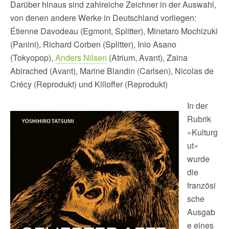
Darüber hinaus sind zahlreiche Zeichner in der Auswahl,
von denen andere Werke in Deutschland vorliegen:
Étienne Davodeau (Egmont, Splitter), Minetaro Mochizuki
(Panini), Richard Corben (Splitter), Inio Asano
(Tokyopop),
Anders Nilsen
(Atrium, Avant), Zaina
Abirached (Avant), Marine Blandin (Carlsen), Nicolas de
Crécy (Reprodukt) und Killoffer (Reprodukt)
In der
Rubrik
»Kulturg
ut«
wurde
die
französi
sche
Ausgab
e eines