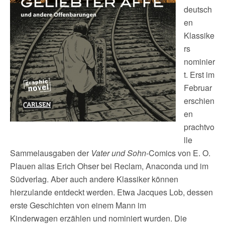
deutsch
en
Klassike
rs
nominier
t. Erst im
Februar
erschien
en
prachtvo
lle
Sammelausgaben der
Vater und Sohn
-Comics von E. O.
Plauen alias Erich Ohser bei Reclam, Anaconda und im
Südverlag. Aber auch andere Klassiker können
hierzulande entdeckt werden. Etwa Jacques Lob, dessen
erste Geschichten von einem Mann im
Kinderwagen erzählen und nominiert wurden. Die