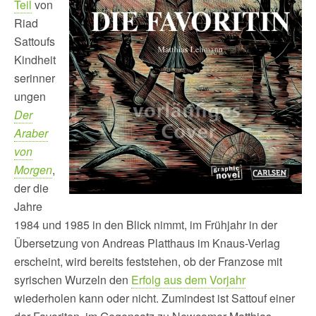
Teil
von
Riad
Sattoufs
Kindheit
serinner
ungen
Der
Araber
von
Morgen
,
der die
Jahre
1984 und 1985 in den Blick nimmt, im Frühjahr in der
Übersetzung von Andreas Platthaus im Knaus-Verlag
erscheint, wird bereits feststehen, ob der Franzose mit
syrischen Wurzeln den
Erfolg aus dem Vorjahr
wiederholen kann oder nicht. Zumindest ist Sattouf einer