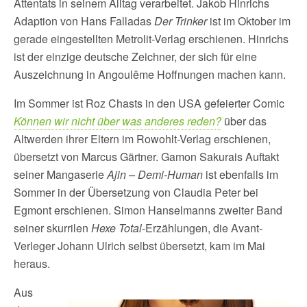
Attentats in seinem Alltag verarbeitet. Jakob Hinrichs
Adaption von Hans Falladas
Der Trinker
ist im Oktober im
gerade eingestellten Metrolit-Verlag erschienen. Hinrichs
ist der einzige deutsche Zeichner, der sich für eine
Auszeichnung in Angoulême Hoffnungen machen kann.
Im Sommer ist Roz Chasts in den USA gefeierter Comic
Können wir nicht über was anderes reden?
über das
Altwerden ihrer Eltern im Rowohlt-Verlag erschienen,
übersetzt von Marcus Gärtner. Gamon Sakurais Auftakt
seiner Mangaserie
Ajin – Demi-Human
ist ebenfalls im
Sommer in der Übersetzung von Claudia Peter bei
Egmont erschienen. Simon Hanselmanns zweiter Band
seiner skurrilen
Hexe Total
-Erzählungen, die Avant-
Verleger Johann Ulrich selbst übersetzt, kam im Mai
heraus.
Aus