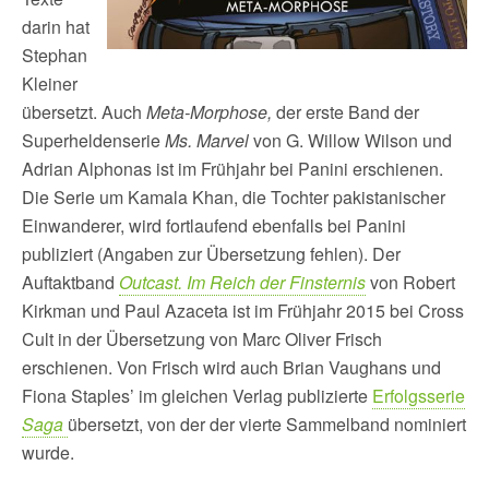
darin hat
Stephan
Kleiner
übersetzt. Auch
Meta-Morphose,
der erste Band der
Superheldenserie
Ms. Marvel
von G. Willow Wilson und
Adrian Alphonas ist im Frühjahr bei Panini erschienen.
Die Serie um Kamala Khan, die Tochter pakistanischer
Einwanderer, wird fortlaufend ebenfalls bei Panini
publiziert (Angaben zur Übersetzung fehlen). Der
Auftaktband
Outcast. Im Reich der Finsternis
von Robert
Kirkman und Paul Azaceta ist im Frühjahr 2015 bei Cross
Cult in der Übersetzung von Marc Oliver Frisch
erschienen. Von Frisch wird auch Brian Vaughans und
Fiona Staples’ im gleichen Verlag publizierte
Erfolgsserie
Saga
übersetzt, von der der vierte Sammelband nominiert
wurde.