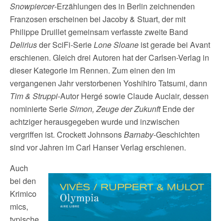
Snowpiercer
-Erzählungen des in Berlin zeichnenden
Franzosen erscheinen bei Jacoby & Stuart, der mit
Philippe Druillet gemeinsam verfasste zweite Band
Delirius
der SciFi-Serie
Lone Sloane
ist gerade bei Avant
erschienen. Gleich drei Autoren hat der Carlsen-Verlag in
dieser Kategorie im Rennen. Zum einen den im
vergangenen Jahr verstorbenen Yoshihiro Tatsumi, dann
Tim & Struppi
-Autor Hergé sowie Claude Auclair, dessen
nominierte Serie
Simon, Zeuge der Zukunft
Ende der
achtziger herausgegeben wurde und inzwischen
vergriffen ist. Crockett Johnsons
Barnaby
-Geschichten
sind vor Jahren im Carl Hanser Verlag erschienen.
Auch
bei den
Krimico
mics,
typische