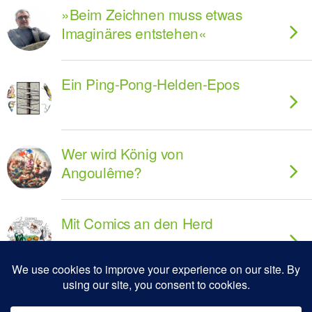
»Beim Zeichnen muss etwas
Imaginäres entstehen«
Ein Ping-Pong-Helden-Epos
Wer wird König von
Angoulême?
Mit Comics an den Herd
»Ich verarbeite nicht alles, was
ich erlebe«