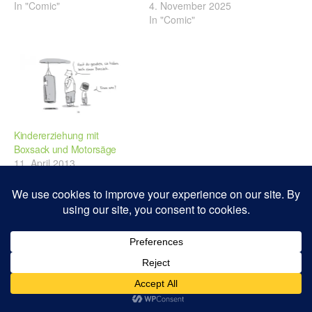
In "Comic"
4. November 2025
In "Comic"
Kindererziehung mit
Boxsack und Motorsäge
11. April 2013
In "Comic"
Kategorien:
Comic
,
Interviews & Porträts
Tags:
Art Spiegelman
,
Bill Murray
,
Christophe Blain
,
David B.
,
Gotlib
,
Guy Delisle
,
Hergé
,
Kim Jong Il
,
Lewis
Trondheim
,
Morris
,
Sofia Coppola