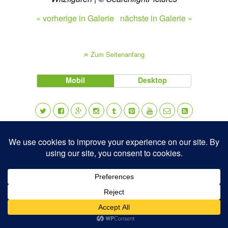
« vorherige in Galerie
nächste in Galerie »
Zum Seitenanfang
Mobil
Desktop